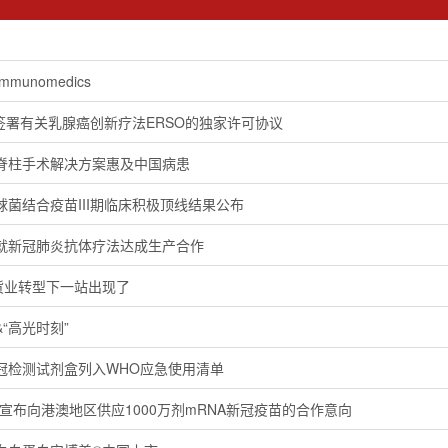
unomedics
肿瘤签署有关乳腺癌创新疗法ERSO的独家许可协议
脊柱手术解决方案惠及中国病患
菌结合疫苗III期临床积极顶线结果公布
就新冠肺炎抗体疗法达成生产合作
货业转型下一站出现了
“高光时刻”
冠检测试剂盒列入WHO应急使用清单
ch宣布向港澳地区供应1000万剂mRNA新冠疫苗的合作意向