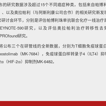
布的研究数据涉及超过15个不同癌症种类，包括来自帕博
）、以及奥拉帕利（与阿斯利康公司合作）的相关研究新发
主席研讨会环节，分别是评估帕博利珠单抗联合化疗一线治疗
期KEYNOTE-590研究，以及评估奥拉帕利治疗转移性
ROfound研究。
将公布三个在研管线的全新数据，分别为T细胞免疫球蛋白和
bostolimab（MK-7684），免疫球蛋白样转录子4（ILT4）
（HIF-2α）抑制剂MK-6482。