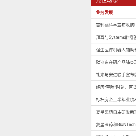
业务发展
吉利德科学宣布收购Imm
拜耳与Systems
强生医疗机器人辅助
默沙东在研产品肺炎球
礼来与安进联手宣布
经历“至暗”时刻，百
标杆房企上半年业绩&
复星医药自主研发新
复星医药和BioNTe