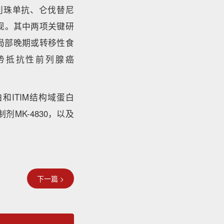
利珠单抗、仑伐替尼
现。其中两项关键研
局部晚期或转移性食
去势抵抗性前列腺癌
ITIM结构域蛋白
抑制剂MK-4830，以及
下一篇 >