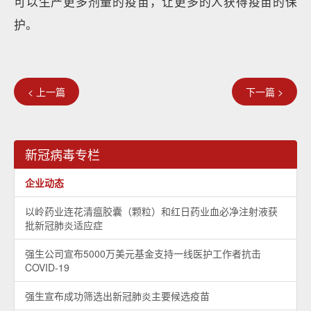
可以生产更多剂量的疫苗，让更多的人获得疫苗的保
护。
< 上一篇
下一篇 >
新冠病毒专栏
企业动态
以岭药业连花清瘟胶囊（颗粒）和红日药业血必净注射液获
批新冠肺炎适应症
强生公司宣布5000万美元基金支持一线医护工作者抗击
COVID-19
强生宣布成功筛选出新冠肺炎主要候选疫苗