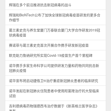
辉瑞在多个前沿推进抗击新冠病毒的战斗
辉瑞和BioNTech公布了加快全球新冠病毒疫苗研发的更多合
作细节
葛兰素史克与养生堂厦门万泰联合厦门大学合作研发2019冠
状病毒疫苗
赛诺菲与葛兰素史克首次开展合作携手研发新冠疫苗
默克助力詹纳研究所实现Covid-19疫苗生产首个里程碑
诺华携手多家生命科学公司提供研发力量和药物共同抗击新
冠肺炎疫情
诺华宣布将启动捷恪卫®治疗重症新冠肺炎患者的临床研究
诺华发起在新冠肺炎住院患者中使用羟氯喹治疗的大型临床
试验
吉利德病毒药物瑞德西韦治疗数据于《新英格兰医学杂志》
发布