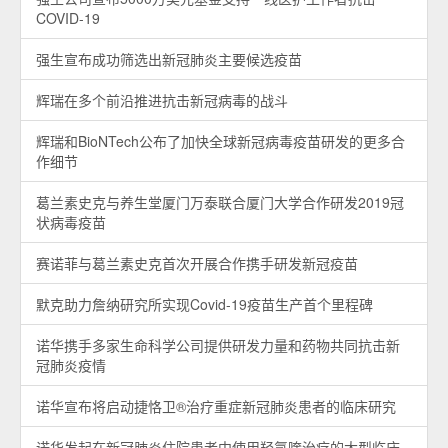
COVID-19
强生宣布成功筛选出新冠肺炎主要候选疫苗
辉瑞在多个前沿推进抗击新冠病毒的战斗
辉瑞和BioNTech公布了加快全球新冠病毒疫苗研发的更多合
作细节
葛兰素史克与养生堂厦门万泰联合厦门大学合作研发2019冠
状病毒疫苗
赛诺菲与葛兰素史克首次开展合作携手研发新冠疫苗
默克助力詹纳研究所实现Covid-19疫苗生产首个里程碑
诺华携手多家生命科学公司提供研发力量和药物共同抗击新
冠肺炎疫情
诺华宣布将启动捷恪卫®治疗重症新冠肺炎患者的临床研究
诺华发起在新冠肺炎住院患者中使用羟氯喹治疗的大型临床