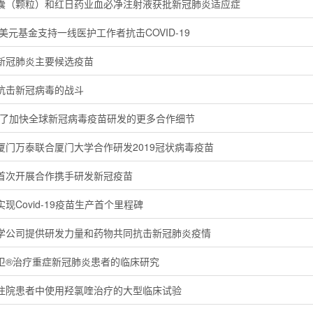
囊（颗粒）和红日药业血必净注射液获批新冠肺炎适应症
美元基金支持一线医护工作者抗击COVID-19
新冠肺炎主要候选疫苗
抗击新冠病毒的战斗
h公布了加快全球新冠病毒疫苗研发的更多合作细节
厦门万泰联合厦门大学合作研发2019冠状病毒疫苗
首次开展合作携手研发新冠疫苗
现Covid-19疫苗生产首个里程碑
学公司提供研发力量和药物共同抗击新冠肺炎疫情
卫®治疗重症新冠肺炎患者的临床研究
住院患者中使用羟氯喹治疗的大型临床试验