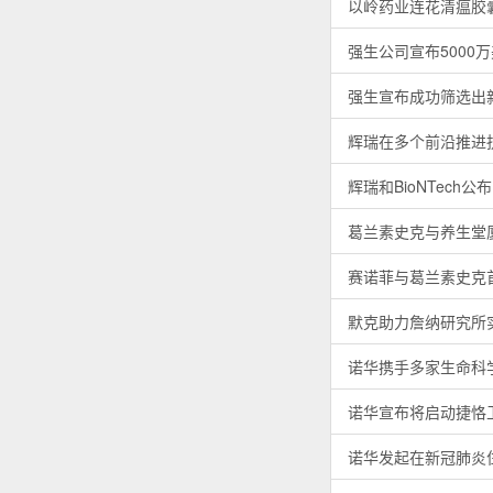
以岭药业连花清瘟胶
强生公司宣布5000万
强生宣布成功筛选出
辉瑞在多个前沿推进
辉瑞和BioNTec
葛兰素史克与养生堂
赛诺菲与葛兰素史克
默克助力詹纳研究所实
诺华携手多家生命科
诺华宣布将启动捷恪
诺华发起在新冠肺炎