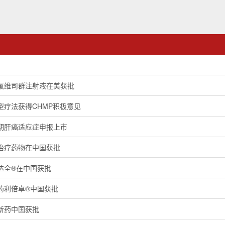
氟维司群注射液在美获批
型疗法获得CHMP积极意见
期肝癌适应症申报上市
治疗药物在中国获批
达全®在中国获批
药利倍卓®中国获批
新药中国获批