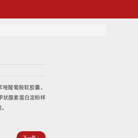
苯唑酸葡胺软胶囊，
转甲状腺素蛋白淀粉样
害。
下一篇 >