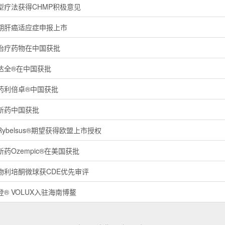
型疗法获得CHMP积极意见
期肝癌适应症申报上市
治疗药物在中国获批
达全®在中国获批
药利倍卓®中国获批
新药中国获批
belsus®期望获得欧盟上市授权
药Ozempic®在美国获批
物利培酮微球获CDE优先审评
® VOLUX入驻海南博鳌