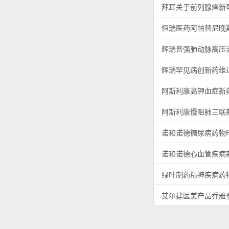
拜耳关于前列腺癌新
恒瑞医药阿帕替尼晚
辉瑞普强肺动脉高压
辉瑞罕见病创新药维
阿斯利康高钾血症新
阿斯利康慢阻肺三联
诺和诺德糖尿病药物Ry
诺和诺德心血管疾病新
绿叶制药精神疾病药
艾尔建医美产品乔雅登