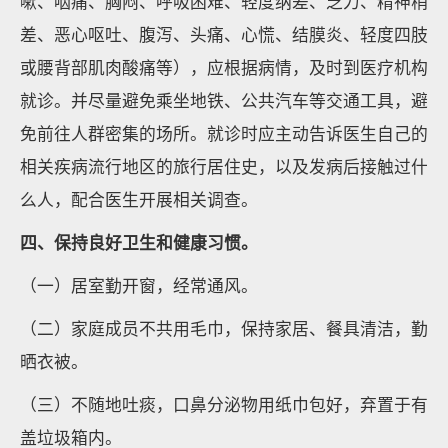
嗽、咽痛、胸闷、呼吸困难、轻度纳差、乏力、精神稍
差、恶心呕吐、腹泻、头痛、心慌、结膜炎、轻度四肢
或腰背部肌肉酸痛等），应根据病情，及时到医疗机构
就诊。并尽量避免乘坐地铁、公共汽车等交通工具，避
免前往人群密集的场所。就诊时应主动告诉医生自己的
相关疾病流行地区的旅行居住史，以及发病后接触过什
么人，配合医生开展相关调查。
四、保持良好卫生和健康习惯。
（一）居室勤开窗，经常通风。
（二）家庭成员不共用毛巾，保持家居、餐具清洁，勤
晒衣被。
（三）不随地吐痰，口鼻分泌物用纸巾包好，弃置于有
盖垃圾箱内。