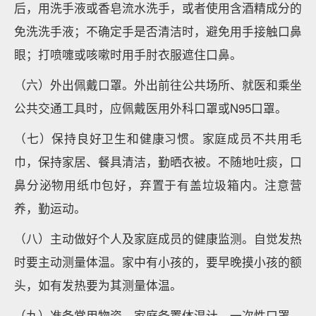
后，用洗手液或香皂流水洗手，或者使用含酒精成分的
免洗洗手液；不确定手是否清洁时，避免用手接触口鼻
眼；打喷嚏或咳嗽时用手肘衣服遮住口鼻。
（六）外出佩戴口罩。外出前往公共场所、就医和乘坐
公共交通工具时，应佩戴医用外科口罩或N95口罩。
（七）保持良好卫生和健康习惯。家庭成员不共用毛
巾，保持家居、餐具清洁，勤晒衣被。不随地吐痰，口
鼻分泌物用纸巾包好，弃置于有盖垃圾箱内。注意营
养，勤运动。
（八）主动做好个人及家庭成员的健康监测。自觉发热
时要主动测量体温。家中有小孩的，要早晚摸小孩的额
头，如有发热要为其测量体温。
（九）准备常用物资。家庭备置体温计、一次性口罩、