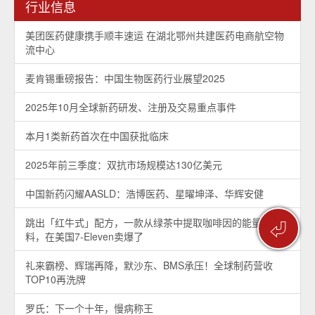
行业信息
美团医药健康携手顺丰速运 在湖北鄂州共建医药电商航空物
流中心
麦肯锡重磅报告：中国生物医药行业展望2025
2025年10月全球新药研发、注册及交易重点事件
本月1类新药首次在中国获批临床
2025年前三季度：双抗市场规模达130亿美元
中国新药闪耀AASLD：浩博医药、星曜坤泽、华辉安健
跳出「红牛式」配方，一款从绿茶中提取咖啡因的能量饮
⏎
料，在美国7-Eleven卖爆了
礼来霸榜、辉瑞再降，默沙东、BMS承压！全球制药营收
TOP10再洗牌
罗氏：下一个十年，慢病称王