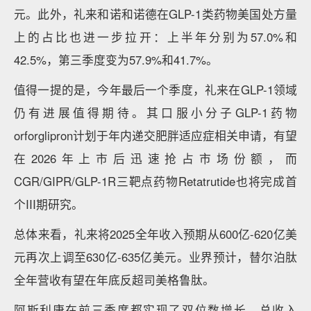
元。此外，礼来和诺和诺德在GLP-1类药物美国处方量
上的占比也进一步拉开：上半年分别为57.0%和
42.5%，第三季度变为57.9%和41.7%。
值得一提的是，今年最后一个季度，礼来在GLP-1领域
仍有进展值得期待。其口服小分子GLP-1药物
orforglipron计划于年内递交肥胖适应症相关申请，有望
在2026年上市后迅速抢占市场份额，而
CGR/GIPR/GLP-1R三靶点药物Retatrutide也将完成首
个III期研究。
总体来看，礼来将2025全年收入预期从600亿-620亿美
元再次上调至630亿-635亿美元。业界预计，替尔泊肽
全年营收有望在年底反超司美格鲁肽。
阿斯利康在前三季度都实现了双位数增长，总收入