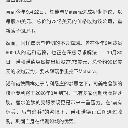
直到今年9月22日，辉瑞与Metsera达成初步协议，以
每股70美元、总价约73亿美元的价格收购该公司，重
新落子GLP-1。
然而，同样焦虑与迫切的不只辉瑞。曾在今年9月裁员
9000人的诺和诺德，也正在积极寻求解法——10月30
日，诺和诺德突然提出每股77.75美元，总价约90亿美
元的收购要约，要从辉瑞手里抢下Metsera。
诺和诺德同样处于专利悬崖的梦魇之下，司美格鲁肽的
核心专利将于2026年3月到期，已有多家仿制药虎视眈
眈，替尔泊肽的亮眼表现更是带来一重压力。在“前有
标兵、后有追兵”的窘境下，诺和诺德正试图通过收
购，巩固自身在代谢领域的优势。