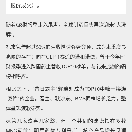
报价成交）。
随着Q3财报季走入尾声，全球制药巨头再次迎来“大洗
牌”。
礼来凭借超过50%的营收增速强势登顶，成为本季度最
亮眼的存在；同在GLP-1赛道的诺和诺德，曾于今年H1
财报季进入跨国药企营收TOP10榜单，与礼来此刻的霸
榜相呼应。
相比之下，“昔日霸主”辉瑞却成为TOP10中唯一接连
“双降”的企业。强生、默沙东、BMS同样增长乏力，整
体呈现疲软态势。
尽管几家欢喜几家愁，但一个共同的焦虑摆在多数
MNC面前：明星药物专利悬崖、核心产品增长见顶