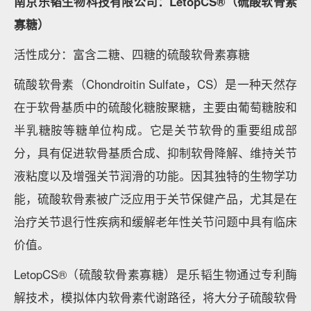
南京乐韬生物科技有限公司：LetopCS®（硫酸软骨素
寡糖）
活性成分：富含二糖、四糖的硫酸软骨素寡糖
硫酸软骨素（Chondroitin Sulfate，CS）是一种天然存
在于软骨基质中的硫酸化糖胺聚糖，主要由葡萄糖胺和
半乳糖胺等糖单位构成。它是关节软骨的重要组成部
分，具有促进软骨基质合成、抑制软骨降解、维持关节
液粘度以及增强关节润滑的功能。因其独特的生物学功
能，硫酸软骨素被广泛应用于关节保健产品，尤其是在
治疗关节退行性疾病和缓解老年性关节问题中具有临床
价值。
LetopCS®（硫酸软骨素寡糖）是乐韬生物通过专利酶
解技术，模拟体内软骨素代谢路径，将大分子硫酸软骨