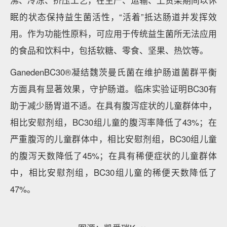
图源：上海麦角硫因生物科技集团有限公司
年度非常“肠道健康”原料
凯爱瑞Kerry：GanedenBC30®凝结魏茨曼氏菌GBI-
30,6086
活性成分：GanedenBC30®凝结魏茨曼氏菌
GanedenBC30®凝结魏茨曼氏菌GBI-30,6086是一款专
利芽孢型益生菌，属于我国《可食用菌种名单》，具有
支持肠道健康、免疫健康、促进蛋白吸收等益处。与一
般益生菌不同，GanedenBC30®最外层坚硬的芽孢壁
会起到保护作用，抵御酸碱变化和高温，灵活适应煮
沸、冷冻、挤压工艺，在生产、运输、上货架期间以休
眠的状态保持益生菌活性，“活着”抵达肠道并发挥效