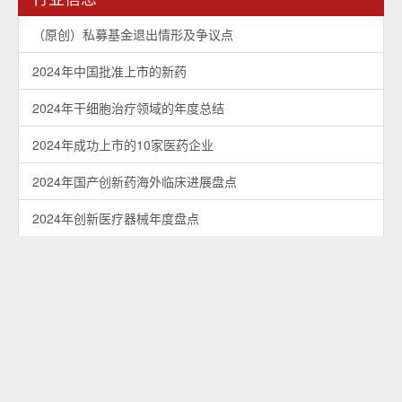
动物双歧杆菌乳亚种BL-99已通过菌株全基因组测序研
究证实，具备良好的安全性和长久的安全食用历史。被
列入我国《可用于食品菌株名单》和欧盟安全资格认定
（Qualified Presumption of Safety，QPS）名单中。
动物双歧杆菌乳亚种BL-99 能显著促进双歧杆菌和乳酸
菌的生长，能够抑制肠道中脱硫弧菌和/或肠杆菌属，
特别是可治病性抑制幽门螺旋杆菌和/或埃希氏菌志贺
菌属。此外，BL-99还具有促进肠道消化的功效，能够
促进肠道蠕动，增加胃蛋白酶排出量。BL-99 能促进肠
道蠕动，抑制肠道炎症，能够降低炎症因子IL-6、TNF-
a，促进抑炎因子IL-10，降低结肠炎组织损伤。
图源：锦乔生物科技有限公司