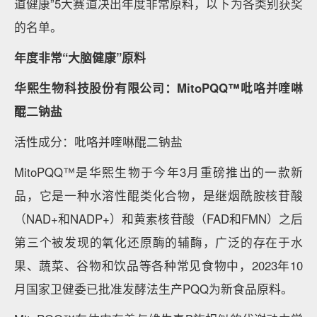
道健康”5大赛道决出年度非常原料，以下为各类别获奖
的名单。
年度非常“大脑健康”原料
华熙生物科技股份有限公司：MitoPQQ™吡咯并喹啉
醌二钠盐
活性成分：吡咯并喹啉醌二钠盐
MitoPQQ™是华熙生物于今年3月重磅推出的一款新
品，它是一种水溶性醌类化合物，是继烟酰胺核苷酸
（NAD+和NADP+）和黄素核苷酸（FAD和FMN）之后
第三个被发现的氧化还原酶的辅酶，广泛的存在于水
果、蔬菜、谷物和饮品等各种常见食物中，2023年10
月国家卫健委已批准发酵法生产PQQ为新食品原料。