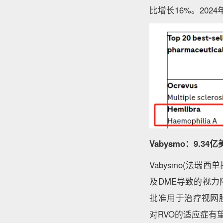
比增长16%。202
Vabysmo：9.34
Vabysmo(法瑞西
及DME导致的视力
批准用于治疗视网膜静
对RVO的适应症有