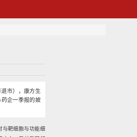
年退市），康方生
着各药企一季报的披
可以同时与靶细胞与功能细