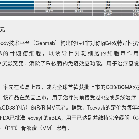
美元
DuoBody技术平台（Genmab）构建的1+1非对称IgG4双特异性
MA的骨髓瘤细胞，以诱导针对靶细胞的细胞毒作用
A/L235A沉默突变，消除了Fc依赖的免疫效应功能。用于治疗
cvayli率先在欧盟上市，成为全球首款获批上市的CD3/BCM
月，该产品在美国上市，用于治疗先前接受过4线或多线治疗
38单抗）的R/R MM患者。据悉，Tecvayli的定价为每年4
FDA已批准Tecvayli的sBLA，用于已达到并维持完全缓解
（R/R）骨髓瘤（MM）患者。