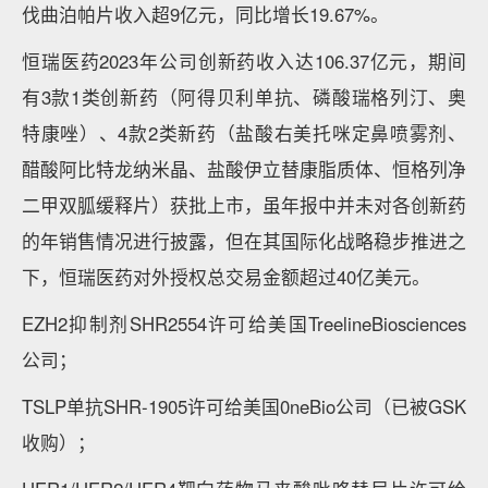
伐曲泊帕片收入超9亿元，同比增长19.67%。
恒瑞医药2023年公司创新药收入达106.37亿元，期间
有3款1类创新药（阿得贝利单抗、磷酸瑞格列汀、奥
特康唑）、4款2类新药（盐酸右美托咪定鼻喷雾剂、
醋酸阿比特龙纳米晶、盐酸伊立替康脂质体、恒格列净
二甲双胍缓释片）获批上市，虽年报中并未对各创新药
的年销售情况进行披露，但在其国际化战略稳步推进之
下，恒瑞医药对外授权总交易金额超过40亿美元。
EZH2抑制剂SHR2554许可给美国TreelineBiosciences
公司；
TSLP单抗SHR-1905许可给美国0neBio公司（已被GSK
收购）；