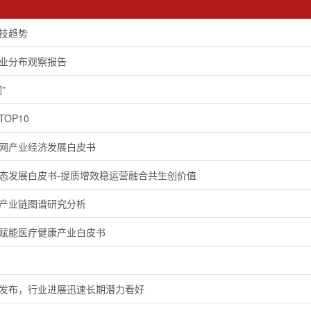
科技趋势
行业分布观察报告
”
OP10
联网产业经济发展白皮书
生态发展白皮书-提质增效稳运营融合共生创价值
商产业链图谱研究分析
型赋能医疗健康产业白皮书
书发布，行业进展迅速长期潜力看好