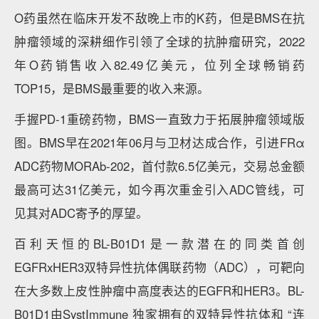
O药虽然在临床开发不敌晚上市的K药，但是BMS在抗
肿瘤领域的深耕细作引领了全球的抗肿瘤研究，2022
年O药销售收入82.49亿美元，位列全球畅销药
TOP15，是BMS最重要的收入来源。
手握PD-1重磅药物，BMS一直致力于拓展肿瘤领域版
图。BMS早在2021年06月与卫材达成合作，引进FRα
ADC药物MORAb-202，首付款6.5亿美元，交易总金额
最高可达31亿美元，如今再次重金引入ADC管线，可
见其对ADC寄予的厚望。
百利天恒的BL-B01D1是一款潜在的同类首创
EGFRxHER3双特异性抗体偶联药物（ADC），可靶向
在大多数上皮性肿瘤中高度表达的EGFR和HER3。BL-
B01D1由SystImmune 独家拥有的双特异性抗体和 “连