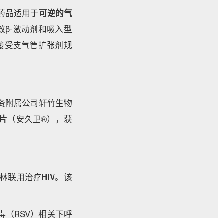
药品适用于
可逆的气
β-激动剂和吸入型
接受支气管扩张剂规
资附属公司轩竹生物
片
（安久卫®），获
林联用治疗
HIV
。该
（RSV）相关下呼