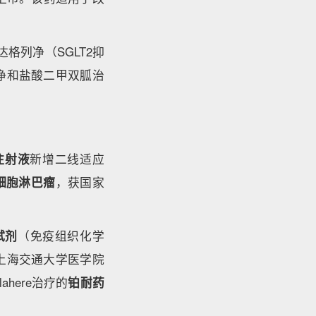
格列净（SGLT2抑
净和盐酸二甲双胍治
注射液
新增二线适应
细胞淋巴瘤
，获国家
测试剂
（免疫组织化学
上海交通大学医学院
here治疗的
铂耐药