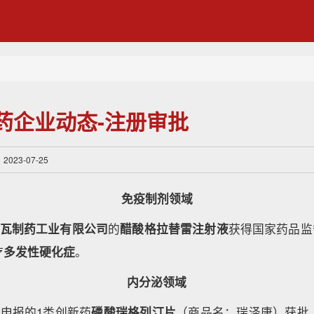
药企业动态-注册审批
23-07-25
免疫制剂领域
瓦制药工业有限公司
的
醋酸格拉替雷注射液
获得国家药品监
疗
多发性硬化症
。
内分泌领域
药
申报的1类创新药
磷酸瑞格列汀片
（商品名：瑞泽唐）获批