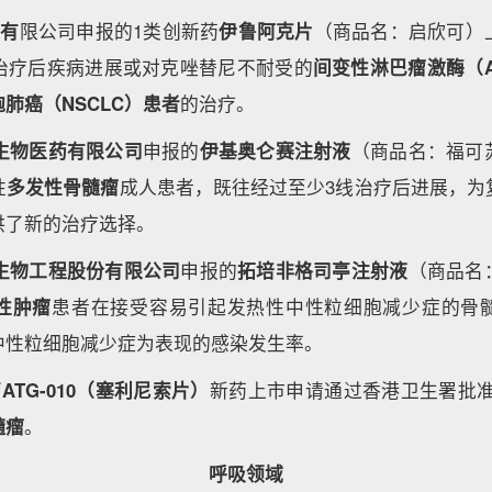
药有
限公司申报的1类创新药
伊鲁阿克片
（商品名：启欣可）
治疗后疾病进展或对克唑替尼不耐受的
间变性淋巴瘤激酶（
肺癌（NSCLC）患者
的治疗。
生物医药有限公司
申报的
伊基奥仑赛注射液
（商品名：福可
性
多发性骨髓瘤
成人患者，既往经过至少3线治疗后进展，为
供了新的治疗选择。
生物工程股份有限公司
申报的
拓培非格司亭注射液
（商品名
性肿瘤
患者在接受容易引起发热性中性粒细胞减少症的骨
中性粒细胞减少症为表现的感染发生率。
药
ATG-010（塞利尼索片）
新药上市申请通过香港卫生署批
髓瘤
。
呼吸领域