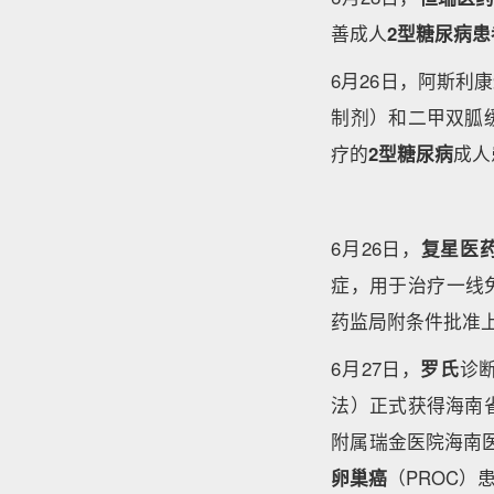
善成人
2型糖尿病患
6月26日，阿斯利康
制剂）和二甲双胍
疗的
2型糖尿病
成人
6月26日，
复星医
症，用于治疗一线
药监局附条件批准
6月27日，
罗氏
诊
法）正式获得海南
附属瑞金医院海南医
卵巢癌
（PROC）