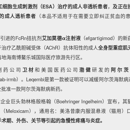
红细胞生成刺激剂（ESA）治疗的成人非透析患者
，
及正在
疗的成人透析患者
（本品不适用于在需要立即纠正贫血的
药
引进的FcRn拮抗剂
艾加莫德α注射液
（efgartigimod
治疗乙酰胆碱受体（AChR）抗体阳性的成人
全身型重症肌
落地海南博鳌乐城国际医疗旅游先行区。
制药公司
卫材
和美国医药公司
渤健
研发的
阿尔茨
nemab-irmb）。Leqembi是第一款被证明可以减缓阿尔茨海
完全批准一款阿尔茨海默病新药。
业巨头勃林格殷格翰（Boehringer Ingelheim）宣布
）
（Meloxicam），通用名：美洛昔康内服混悬液（猫用
手术期、外伤、关节等引起的急慢性疼痛与炎症。