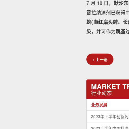
7 月 18 日，
默沙东
雷拉纳滴剂已获得
蜱(血红扇头蜱、长
染
，并可作为
跳蚤
< 上一篇
MARKET T
行业动态
业务发展
2023年上半年创新
2023上半年中国批