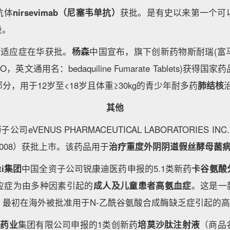
抗体
nirsevimab（尼塞韦单抗）
获批。是有史以来第一个可
段。
新适应症在华获批。
杨森
中国宣布，旗下创新药物斯耐瑞(富
，英文通用名：bedaquiline Fumarate Tablets)获
分，用于12岁至<18岁且体重≥30kg的青少年耐多药
肺结核
其他
药
子公司eVENUS PHARMACEUTICAL LABORATORIES 
8008）获批上市。该药品用于
治疗重度外阴阴道假丝酵母菌
ati集团
中国全资子公司锐康迪医药申报的5.1类新药
卡谷氨酸
应症为由多种因素引起的
成人及儿童患者高氨血症
。这是一款
，最初在海外被批准用于N-乙酰谷氨酸合成酶缺乏症引起的
森药业
集团有限公司申报的1类创新药
培莫沙肽注射液
（商品