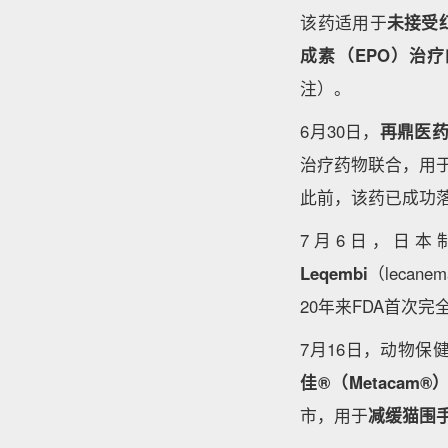
该药适用于
未接受
成素（EPO）治
注）。
6月30日，
再鼎医
治疗药物联合，用于
此前，该药已成功
7月6日，日本
Leqembi
（leca
20年来FDA首次
7月16日，动物保健企
佳®（Metacam®
市，用于
减缓猫围