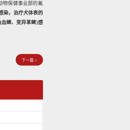
其动物保健事业部的氟
)感染，治疗犬体表的
角血蜱、变异革蜱)感
下一篇 >