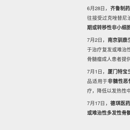
6月28日，
齐鲁制
往接受过克唑替尼
期或转移性非小细胞
7月2日，
南京驯鹿
于治疗复发或难治
骨髓瘤成人患者提
7月1日，
厦门特宝
品适用于
非髓性恶
疗，降低以发热性
7月17日，
德琪医
或难治性多发性骨