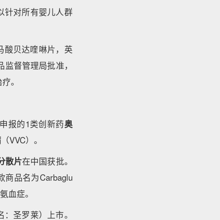
以针对所有婴儿人群
马酸贝达喹啉片，英
得国家药品监督管理局批准，
治疗。
INC.申报的1类创新药
奥
病
（VVC）。
分散片
在中国获批。
商品名为Carbaglu
高氨血症。
名：圣罗莱）上市。