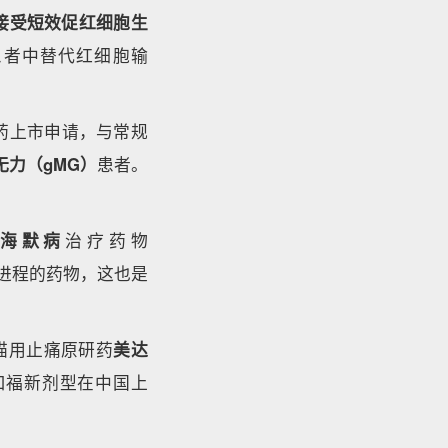
接受短效促红细胞生
患者中替代红细胞输
）的新药上市申请，与常规
无力（gMG）
患者。
海默病
治疗药物
默病进程的药物，这也是
，其猫用止痛原研药
美达
）口福新剂型在中国上