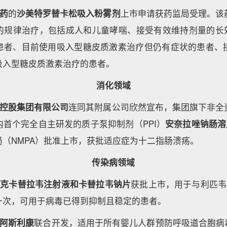
药
的
沙美特罗替卡松吸入粉雾剂
上市申请获药监局受理。该
的规律治疗，包括成人和儿童哮喘、接受有效维持剂量的长效
患者、目前使用吸入型糖皮质激素治疗但仍有症状的患者、
吸入型糖皮质激素治疗的患者。
消化领域
控股集团有限公司
连同其附属公司欣然宣布，集团旗下非全
首个完全自主研发的质子泵抑制剂（PPI）
安奈拉唑钠肠溶
（NMPA）批准上市，获批适应症为十二指肠溃疡。
传染病领域
史克卡替拉韦注射液和卡替拉韦钠片
获批上市，用于与利匹韦
一次，可用于病毒已得到抑制且稳定的患者。
阿斯利康
联合开发，适用于所有婴儿人群预防呼吸道合胞病毒