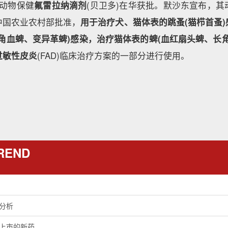
动物保健
氟雷拉纳滴剂
(贝卫多)在华获批。默沙东宣布，
中国农业农村部批准，
用于治疗犬、猫体表的跳蚤(猫栉首蚤
角血蜱、变异革蜱)感染，治疗猫体表的蜱(血红扇头蜱、长
过敏性皮炎
(FAD)临床治疗方案的一部分进行使用。
REND
药分析
准上市的新药