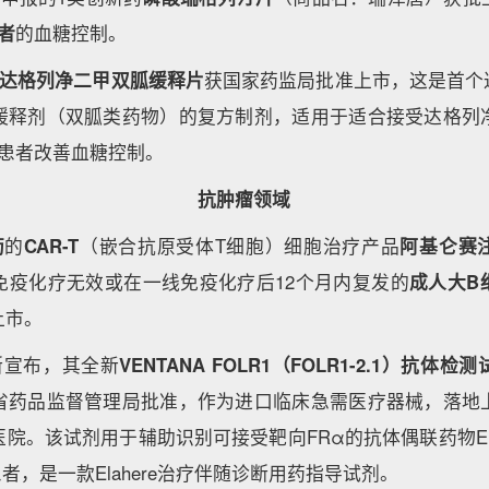
者
的血糖控制。
达格列净二甲双胍缓释片
获国家药监局批准上市，这是首个达
缓释剂（双胍类药物）的复方制剂，适用于适合接受达格列
患者改善血糖控制。
抗肿瘤领域
药
的
CAR-T
（嵌合抗原受体T细胞）细胞治疗产品
阿基仑赛
免疫化疗无效或在一线免疫化疗后12个月内复发的
成人大B
上市。
断宣布，其全新
VENTANA FOLR1（FOLR1-2.1）抗体检
省药品监督管理局批准，作为进口临床急需医疗器械，落地
院。该试剂用于辅助识别可接受靶向FRα的抗体偶联药物Ela
患者，是一款Elahere治疗伴随诊断用药指导试剂。