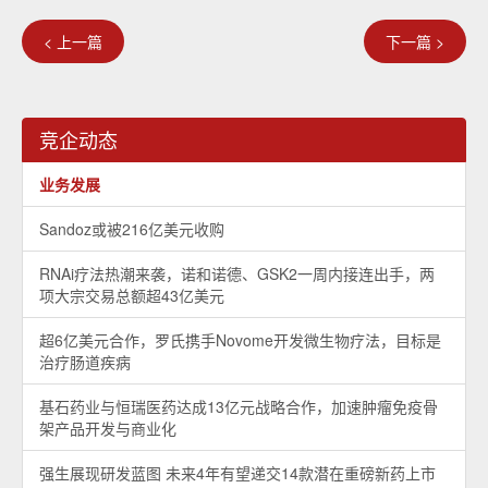
< 上一篇
下一篇 >
竞企动态
业务发展
Sandoz或被216亿美元收购
RNAi疗法热潮来袭，诺和诺德、GSK2一周内接连出手，两
项大宗交易总额超43亿美元
超6亿美元合作，罗氏携手Novome开发微生物疗法，目标是
治疗肠道疾病
基石药业与恒瑞医药达成13亿元战略合作，加速肿瘤免疫骨
架产品开发与商业化
强生展现研发蓝图 未来4年有望递交14款潜在重磅新药上市