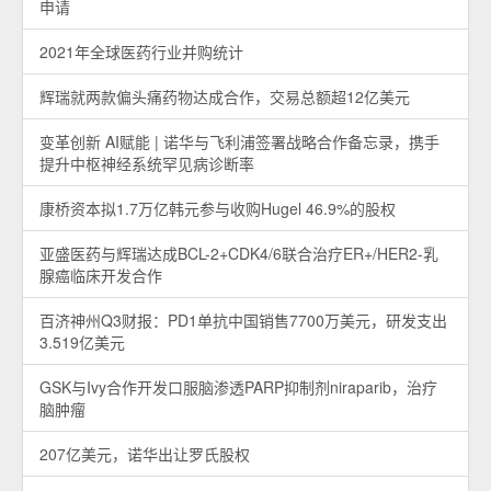
申请
2021年全球医药行业并购统计
辉瑞就两款偏头痛药物达成合作，交易总额超12亿美元
变革创新 AI赋能 | 诺华与飞利浦签署战略合作备忘录，携手
提升中枢神经系统罕见病诊断率
康桥资本拟1.7万亿韩元参与收购Hugel 46.9%的股权
亚盛医药与辉瑞达成BCL-2+CDK4/6联合治疗ER+/HER2-乳
腺癌临床开发合作
百济神州Q3财报：PD1单抗中国销售7700万美元，研发支出
3.519亿美元
GSK与Ivy合作开发口服脑渗透PARP抑制剂niraparib，治疗
脑肿瘤
207亿美元，诺华出让罗氏股权