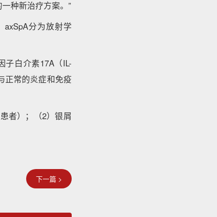
的一种新治疗方案。”
axSpA分为放射学
。
子白介素17A（IL-
，参与正常的炎症和免疫
年患者）；（2）银屑
。
下一篇 >