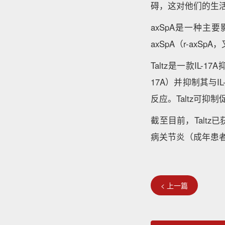
碍，这对他们的生活
axSpA是一种主
axSpA（r-axSp
Taltz是一款IL
17A）并抑制其与I
反应。Taltz可
截至目前，Talt
病关节炎（成年患者）
< 上一篇