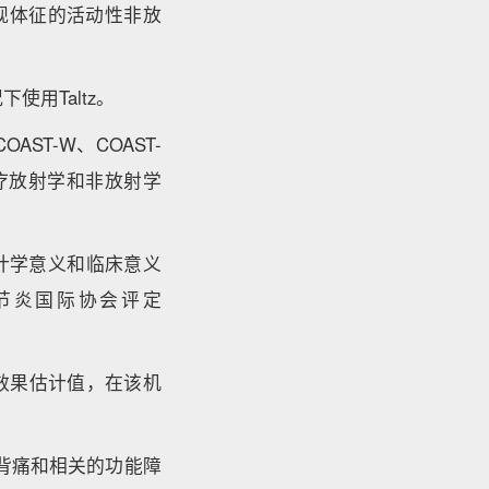
客观体征的活动性非放
使用Taltz。
ST-W、COAST-
治疗放射学和非放射学
统计学意义和临床意义
关节炎国际协会评定
-效果估计值，在该机
慢性背痛和相关的功能障