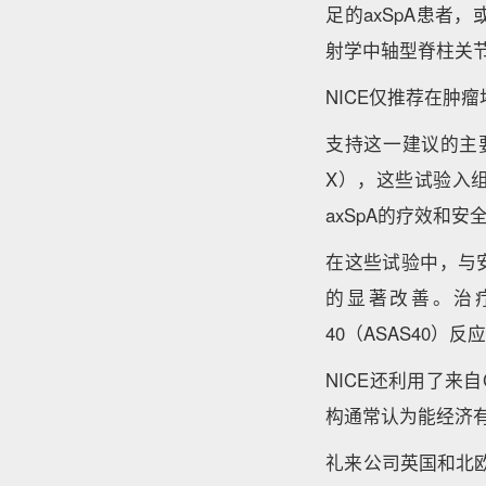
足的axSpA患者
射学中轴型脊柱关节炎
NICE仅推荐在肿
支持这一建议的主要临
X），这些试验入组
axSpA的疗效和安
在这些试验中，与安
的显著改善。治疗
40（ASAS40）反
NICE还利用了来
构通常认为能经济有
礼来公司英国和北欧高