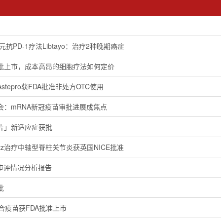
抗PD-1疗法Libtayo：治疗2种晚期癌症
获批上市，成本高昂的细胞疗法如何定价
tepro获FDA批准非处方OTC使用
会：mRNA新冠疫苗审批进展成焦点
片」新适应症获批
altz治疗中轴型脊柱关节炎获英国NICE批准
品审评情况分析报告
批
合疫苗获FDA批准上市