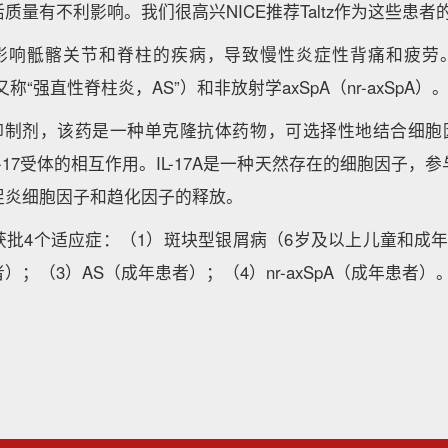
质量有不利影响。我们很高兴NICE推荐Taltz作为这些患者
要影响骶髂关节和脊柱的疾病，导致慢性炎症性背痛和疲劳。
A，又称“强直性脊柱炎，AS”）和非放射学axSpA（nr-axSpA）
-17A抑制剂，该药是一种单克隆抗体药物，可选择性地结合细胞因
L-17受体的相互作用。IL-17A是一种天然存在的细胞因子
抑制促炎细胞因子和趋化因子的释放。
z已获批4个适应症：（1）斑块型银屑病（6岁及以上儿童和成
；（3）AS（成年患者）；（4）nr-axSpA（成年患者）