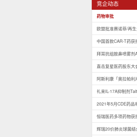
竞企动态
药物审批
欧盟批准赛诺菲/再生元
中国首款CAR-T药
拜耳抗组胺鼻喷雾剂As
直击复星医药股东大
阿斯利康「奥拉帕利
礼来IL-17A抑制剂T
2021年5月CDE药
恒瑞医药多项药物获
辉瑞20价肺炎球菌结