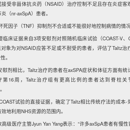
，或接受非甾体抗炎药（NSAID）治疗控制不足且存在炎症
（nr-axSpA）患者。
瘤坏死因子（TNF）抑制剂不合适或不能很好地控制病情的情况下
床证据来自3项安慰剂对照随机临床试验（COAST-V、COA
对象为对NSAID应答不足或不耐受的患者，评估了Taltz
全性。
慰剂相比，Taltz治疗的患者在axSPA症状和体征方面有
第16周，Taltz治疗组有更高比例的患者达到脊柱
应。
自COAST试验的直接证据，确定了Taltz相比传统疗法的成本
效地利用NHS资源的范围内。
级医疗主管Jyun Yan Yang表示：“许多axSpA患者有