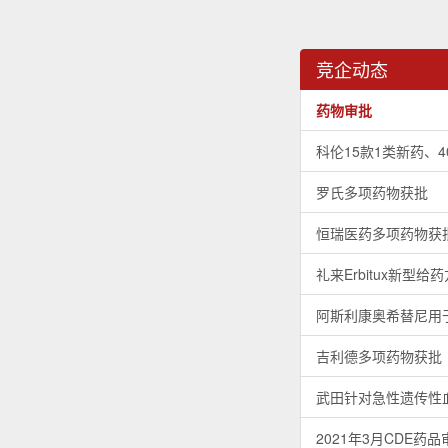
竞企动态
药物审批
科伦15款1类新药、
罗氏多项药物获批
恒瑞医药多项药物获
礼来Erbitux新型
阿斯利康奥希替尼用于
吉利德多项药物获批
武田针对急性遗传性
2021年3月CDE药