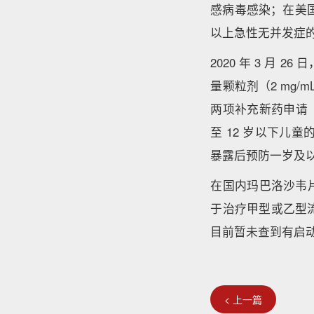
感病毒感染；在美国
以上急性无并发症
2020 年 3 月 2
量颗粒剂（2 mg
两项补充新药申请（s
至 12 岁以下儿
暴露后预防一岁及以上
在国内玛巴洛沙韦片
于治疗甲型或乙型
目前暂未查到有启
< 上一篇