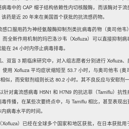
病毒中的 CAP 帽子结构依赖性内切核酸酶，而该酶对于
该药是近 20 年来在美国首个获批的抗流感药物。
流感口服用药为神经氨酸酶抑制剂类抗病毒药物（奥司他韦
天。而全新作用机制的玛巴洛沙韦（Xofluza）可以直接抑制
能在 24 小时内停止病毒排毒。
、双盲 3 期临床研究中，对入组志愿者分别进行 Xofluza
 Xofluza 平均症状缩短至 53.7 小时，与奥司他韦 (奥
) 相似，而安慰剂组则长达 80.2 小时。其不良反应与安慰剂
还可以针对禽流感病毒 H5N1 和 H7N9 的抗达菲（Tamiflu
毒传播，在某些次要终点中，与 Tamiflu 相比，甚至表现
体内病毒水平的时间。
Xofluza）已经在全球多个国家和地区获批，在日本获批