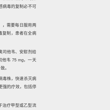
流感病毒的复制必不可
），需要每日服用两
病毒复制，患者在全病
、奥司他韦、安慰剂给
司他韦 75 mg，一天
一致。
）抗性病毒株，快速杀灭病
出更强的疗效，包括停
用于治疗甲型或乙型流