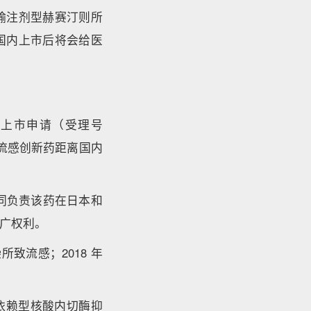
而静脉输注剂型赫赛汀则所
ta 国内上市后将会给医
a）上市申请（受理号
抗流感创新药距离国内
，共同负责该药在日本和
广权利。
染所致流感；2018 年
 依赖型核酸内切酶抑