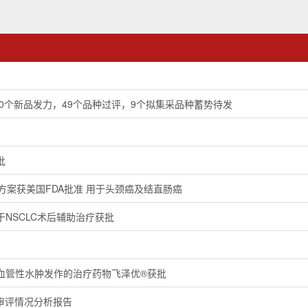
40个新品发力，49个品种过评，9个拟集采品种蓄势待发
批
给药方案获美国FDA批准 用于头颈癌及结直肠癌
NSCLC术后辅助治疗获批
血管性水肿发作的治疗药物飞泽优®获批
品审评情况分析报告