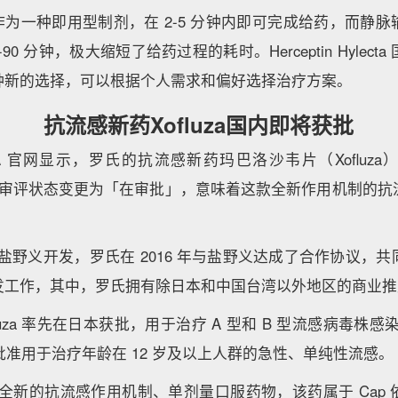
ylecta 作为一种即用型制剂，在 2-5 分钟内即可完成给药，
90 分钟，极大缩短了给药过程的耗时。Herceptin Hylec
种新的选择，可以根据个人需求和偏好选择治疗方案。
抗流感新药Xofluza国内即将获批
NMPA 官网显示，罗氏的抗流感新药玛巴洛沙韦片（Xofluz
74/75）审评状态变更为「在审批」，意味着这款全新作用机制的
本药企盐野义开发，罗氏在 2016 年与盐野义达成了合作协议
发工作，其中，罗氏拥有除日本和中国台湾以外地区的商业推
Xofluza 率先在日本获批，用于治疗 A 型和 B 型流感病毒株感
DA 批准用于治疗年龄在 12 岁及以上人群的急性、单纯性流感。
一种具有全新的抗流感作用机制、单剂量口服药物，该药属于 Cap