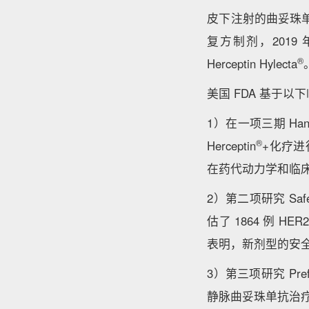
皮下注射的曲妥珠单抗是
复方制剂，2019
®
Herceptin Hylecta
美国 FDA 基于以下临
1）在一项三期 Han
®
Herceptin
+化疗进行
在药代动力学和临
2）第二项研究 S
估了 1864 例 H
表明，新剂型的安
3）第三项研究 Pref
静脉曲妥珠单抗治疗