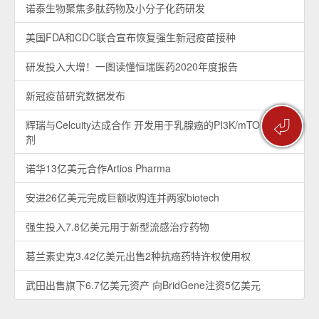
诺泰生物聚焦多肽药物及小分子化药研发
美国FDA和CDC联合宣布恢复强生新冠疫苗接种
研发投入大增！一图读懂恒瑞医药2020年度报告
新冠疫苗研究数据发布
⏎
辉瑞与Celcuity达成合作 开发用于乳腺癌的PI3K/mTOR抑制
剂
诺华13亿美元合作Artios Pharma
安进26亿美元完成巨额收购连并两家biotech
强生投入7.8亿美元用于新型流感治疗药物
葛兰素史克3.42亿美元出售2种抗癌药特许权使用权
武田出售旗下6.7亿美元资产 向BridGene注资5亿美元