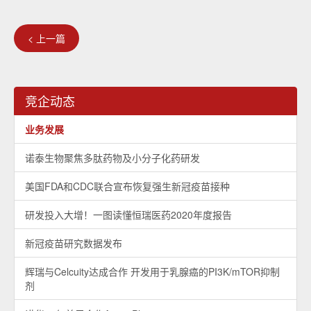
< 上一篇
竞企动态
业务发展
诺泰生物聚焦多肽药物及小分子化药研发
美国FDA和CDC联合宣布恢复强生新冠疫苗接种
研发投入大增！一图读懂恒瑞医药2020年度报告
新冠疫苗研究数据发布
辉瑞与Celcuity达成合作 开发用于乳腺癌的PI3K/mTOR抑制
剂