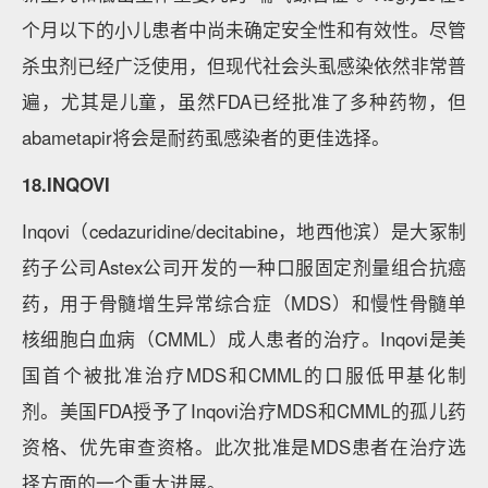
个月以下的小儿患者中尚未确定安全性和有效性。尽管
杀虫剂已经广泛使用，但现代社会头虱感染依然非常普
遍，尤其是儿童，虽然FDA已经批准了多种药物，但
abametapir将会是耐药虱感染者的更佳选择。
18.INQOVI
Inqovi（cedazuridine/decitabine，地西他滨）是大冢制
药子公司Astex公司开发的一种口服固定剂量组合抗癌
药，用于骨髓增生异常综合症（MDS）和慢性骨髓单
核细胞白血病（CMML）成人患者的治疗。Inqovi是美
国首个被批准治疗MDS和CMML的口服低甲基化制
剂。美国FDA授予了Inqovi治疗MDS和CMML的孤儿药
资格、优先审查资格。此次批准是MDS患者在治疗选
择方面的一个重大进展。