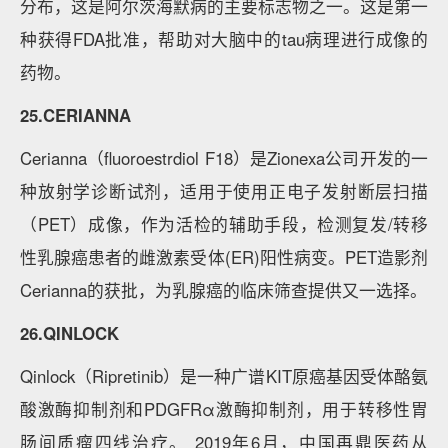
分布，这是阿尔茨海默病的主要标志物之一。这是第一
种获得FDA批准，帮助对大脑中的tau病理进行成像的
药物。
25.CERIANNA
Cerianna（fluoroestrdiol F18）是Zionexa公司开发的一
种放射学诊断试剂，适用于使用正电子发射断层扫描
（PET）成像，作为活检的辅助手段，检测复发/转移
性乳腺癌患者的雌激素受体(ER)阳性病变。PET造影剂
Cerianna的获批，为乳腺癌的临床筛查提供又一选择。
26.QINLOCK
Qinlock（Ripretinib）是一种广谱KIT原癌基因受体酪氨
酸激酶抑制剂和PDGFRα激酶抑制剂，用于转移性胃
肠间质瘤四线治疗。 2019年6月，中国再鼎医药从