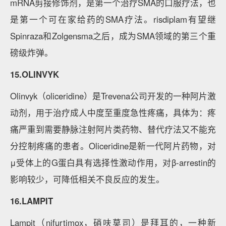
mRNA剪接修饰剂，是第一个治疗SMA的口服疗法，也
是第一个可在家给药的SMA疗法。risdiplam有望继
Spinraza和Zolgensma之后，成为SMA领域的第三个重
磅级炸弹。
15.OLINVYK
Olinvyk（oliceridine）是Trevena公司开发的一种阿片激
动剂，用于治疗成人中度至重度急性疼痛，具体为：疼
痛严重到需要静脉注射阿片类药物、替代疗法又不能充
分控制疼痛的患者。Oliceridine是新一代阿片药物，对
μ受体上的G蛋白具有选择性激动作用，对β-arrestin的
影响较少，可降低相关不良反应的发生。
16.LAMPIT
Lampit（nifurtimox，硝呋莫司）是拜耳的，一种新