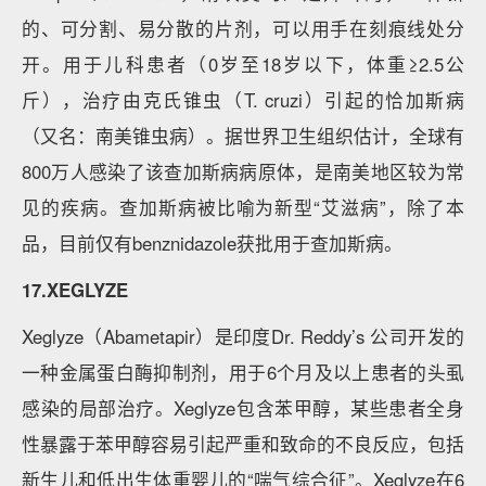
的、可分割、易分散的片剂，可以用手在刻痕线处分
开。用于儿科患者（0岁至18岁以下，体重≥2.5公
斤），治疗由克氏锥虫（T. cruzi）引起的恰加斯病
（又名：南美锥虫病）。据世界卫生组织估计，全球有
800万人感染了该查加斯病病原体，是南美地区较为常
见的疾病。查加斯病被比喻为新型“艾滋病”，除了本
品，目前仅有benznidazole获批用于查加斯病。
17.XEGLYZE
Xeglyze（Abametapir）是印度Dr. Reddy’s 公司开发的
一种金属蛋白酶抑制剂，用于6个月及以上患者的头虱
感染的局部治疗。Xeglyze包含苯甲醇，某些患者全身
性暴露于苯甲醇容易引起严重和致命的不良反应，包括
新生儿和低出生体重婴儿的“喘气综合征”。Xeglyze在6