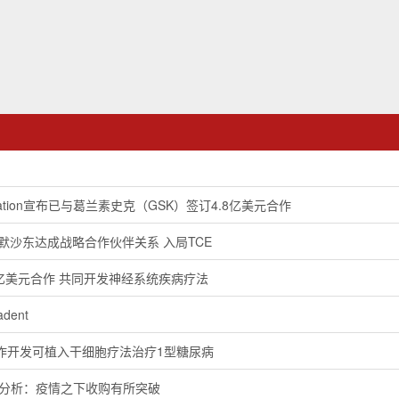
orporation宣布已与葛兰素史克（GSK）签订4.8亿美元合作
utics/默沙东达成战略合作伙伴关系 入局TCE
成2.2亿美元合作 共同开发神经系统疾病疗法
dent
on合作开发可植入干细胞疗法治疗1型糖尿病
易分析：疫情之下收购有所突破