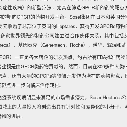
炎症性疾病）的新型疗法，尤其在筛选GPCR新的药物靶点
的靶向GPCR的药物开发平台。Sosei集团在日本和英国
亿美元收购了总部位于英国的Heptares，获得开发GPCRs
ares曾与多家世界领先的制药公司建立过合作伙伴关系，其中包括艾
eneca），基因泰克（Genentech，Roche），诺华，辉瑞和
PCR）一直是各大药企的研发热点，约占所有FDA批准药物
营业额是由GPCR类药物贡献的。然而，目前在800多种人类GP
靶点，还有大量的GPCRs等待被开发作为潜在的药物靶点，
些靶点进一步向临床治疗转化。
系统疾病明显未满足的市场需求潜力，Sosei Heptares
领域上的大量投入将创造出具有针对性和差异化的小分子，与
药物的进展。