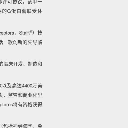
全球合作许可协议。该单一
要的G蛋白偶联受体
®
ptors，StaR
）技
包括一款创新的先导临
后期的临床开发、制造和
款以及高达4400万美
的开发，监管和商业化里
tares将有资格获得
领域（包括神经病学，免