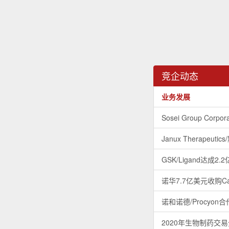
竞企动态
业务发展
Sosei Group C
Janux Therape
GSK/Ligand达
诺华7.7亿美元收购Ca
诺和诺德/Procy
2020年生物制药交