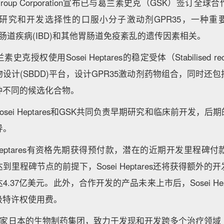
i Group Corporation宣布已与葛兰素史克（GSK）签订
研究和开发选择性的口服小分子激动剂GPR35，一种重
性肠道疾病(IBD)和其他胃肠道免疫紊乱的遗传因素相关。
授权使用Sosei Heptares的稳定受体（Stabilised rece
设计(SBDD)平台，设计GPR35激动剂药物组合，同时还
种不同的候选化合物。
sei Heptares和GSK共同负责早期研究和临床前开发，
导。
 Heptares有资格先期获得预付款，潜在的近期开发里程碑付
里程碑节点的前提下，Sosei Heptares还将获得额外
.37亿美元。此外，合作开发的产品未来上市后，Sosei Hep
级特许权使用费。
ares是一家日本的生物制药集团，致力于发现和开发跨多个治疗