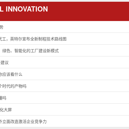
L INNOVATION
趋势
级代工，英特尔宣布全新制程技术路线图
、绿色、智能化的工厂建设新模式
条建议
你应该看什么
个时代的产物吗
懂吗
视化大屏
外立面改造激活企业竞争力