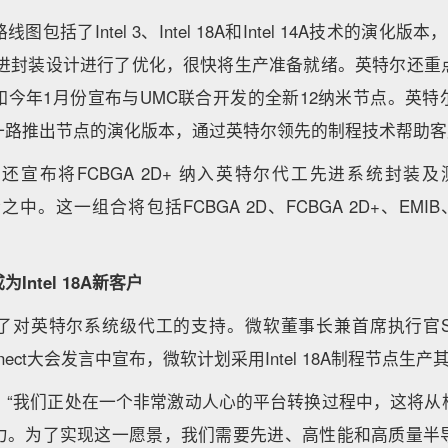
括了Intel 3、Intel 18A和Intel 14A技术的演化版本，如
先进封装设计进行了优化，很快将生产准备就绪。英特尔还重
如今年1月份宣布与UMC联合开发的全新12纳米节点。英特
一路推出节点的演化版本，通过英特尔领先的制程技术帮助客
布将FCBGA 2D+ 纳入英特尔代工先进系统封装及测试（In
中。这一组合将包括FCBGA 2D、FCBGA 2D+、EMIB、Fov
ntel 18A新客户
英特尔系统级代工的支持。微软董事长兼首席执行官Satya Na
ct Connect大会发言中宣布，微软计划采用Intel 18A制程节
lla表示：“我们正处在一个非常激动人心的平台转换过程中，这
力。为了实现这一愿景，我们需要先进、高性能和高质量半