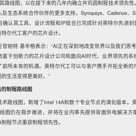
并拓展其路线图，以在接下来的几年内确立并巩固制程技术领先
态系统合作伙伴的更多支持。Synopsys、Cadence、Sie
确认其工具、设计流程和IP组合已完成针对英特尔先进封装和In
英特尔代工客户的芯片设计。
官帕特·基辛格表示：“AI正在深刻地改变世界以及我们思考
地富于创新力的芯片设计公司和面向AI时代、业界领先的系
了前所未有的机遇。英特尔代工可以与客户携手开拓全新的
们的生活变得更美好。”
后的制程路线图
术路线图，新增了Intel 14A和数个专业节点的演化版本。
路线图仍在稳步推进，并将在业内率先提供背面供电解决方
l 18A制程节点重获制程领先性。