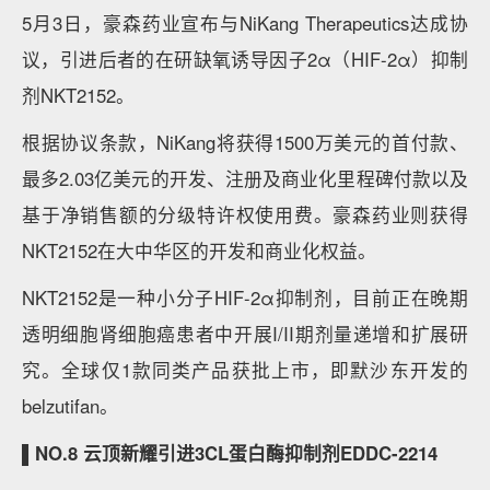
5月3日，豪森药业宣布与NiKang Therapeutics达成协
议，引进后者的在研缺氧诱导因子2α（HIF-2α）抑制
剂NKT2152。
根据协议条款，NiKang将获得1500万美元的首付款、
最多2.03亿美元的开发、注册及商业化里程碑付款以及
基于净销售额的分级特许权使用费。豪森药业则获得
NKT2152在大中华区的开发和商业化权益。
NKT2152是一种小分子HIF-2α抑制剂，目前正在晚期
透明细胞肾细胞癌患者中开展I/II期剂量递增和扩展研
究。全球仅1款同类产品获批上市，即默沙东开发的
belzutifan。
▌NO.8 云顶新耀引进3CL蛋白酶抑制剂EDDC-2214