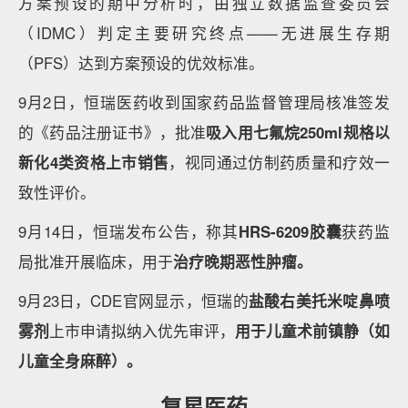
方案预设的期中分析时，由独立数据监查委员会
（IDMC）判定主要研究终点——无进展生存期
（PFS）达到方案预设的优效标准。
9月2日，恒瑞医药收到国家药品监督管理局核准签发
的《药品注册证书》，批准
吸入用七氟烷250ml规格以
新化4类资格上市销售
，视同通过仿制药质量和疗效一
致性评价。
9月14日，恒瑞发布公告，称其
HRS-6209胶囊
获药监
局批准开展临床，用于
治疗晚期恶性肿瘤。
9月23日，CDE官网显示，恒瑞的
盐酸右美托米啶鼻喷
雾剂
上市申请拟纳入优先审评，
用于儿童术前镇静（如
儿童全身麻醉）。
复星医药