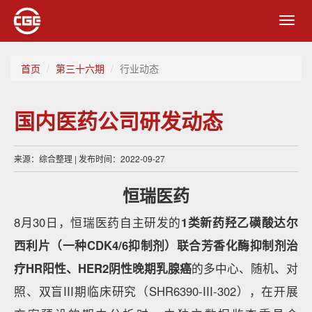
Toggl
navig
首页
第三十六期
行业动态
国内医药公司研发动态
来源：综合整理 | 发布时间：2022-09-27
恒瑞医药
8月30日，恒瑞医药自主研发的
1类新药羟乙磺酸达尔
西利片（一种CDK4/6抑制剂）联合芳香化酶抑制剂治
疗HR阳性、HER2阴性晚期乳腺癌
的多中心、随机、对
照、双盲III期临床研究（SHR6390-III-302），在开展