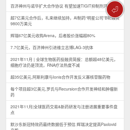
百济神州与诺华扩大合作协议 有望加速TIGIT抑制剂开发
⏎
超7亿美元合作后，礼来继续加持，AI制药“明星公司”B轮融资
9800万美元
辉瑞67亿美元收购Arena，后者股价涨幅超80%
7.7亿美元，百济神州引进维立志博LAG-3抗体
2021年11月 | 全球生物医药投融资简报：总额超48亿美元，
细胞疗法仍是顶流，RNA疗法热度不减
超35亿美元,阿斯利康与Ionis合作开发反义寡核苷酸药物
每个项目超3亿美元,罗氏与Recursion合作开发神经和肿瘤新
药
2021年11月|全球医药交易&新药研发与注册进展重要事件盘
点
默沙东新冠特效药最终数据低于预估 辉瑞决定提高Paxlovid