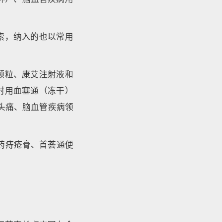
索，纳入的也以常用
颗粒、康艾注射液和
射用血塞通（冻干）
头痛、脑血管疾病领
药痔疮膏、首荟通便