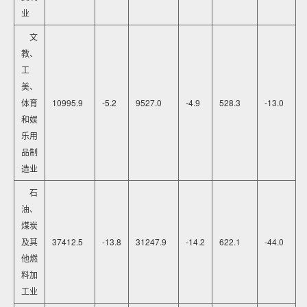
业
文
教、
工
美、
体育
10995.9
-5.2
9527.0
-4.9
528.3
-13.0
和娱
乐用
品制
造业
石
油、
煤炭
及其
37412.5
-13.8
31247.9
-14.2
622.1
-44.0
他燃
料加
工业