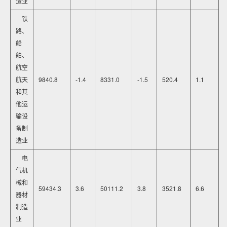
造业
铁
路、
船
舶、
航空
航天
9840.8
-1.4
8331.0
-1.5
520.4
1.1
和其
他运
输设
备制
造业
电
气机
械和
59434.3
3.6
50111.2
3.8
3521.8
6.6
器材
制造
业