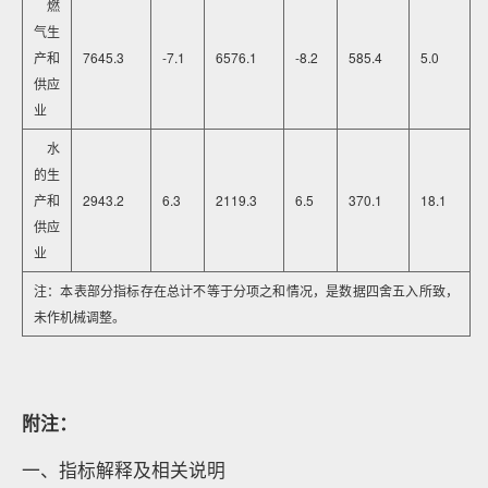
燃
气生
产和
7645.3
-7.1
6576.1
-8.2
585.4
5.0
供应
业
水
的生
产和
2943.2
6.3
2119.3
6.5
370.1
18.1
供应
业
注：本表部分指标存在总计不等于分项之和情况，是数据四舍五入所致，
未作机械调整。
附注：
一、指标解释及相关说明