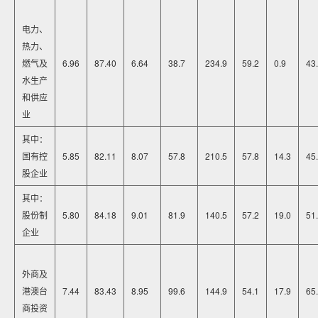
电力、
热力、
燃气及
6.96
87.40
6.64
38.7
234.9
59.2
0.9
43
水生产
和供应
业
其中：
国有控
5.85
82.11
8.07
57.8
210.5
57.8
14.3
45
股企业
其中：
股份制
5.80
84.18
9.01
81.9
140.5
57.2
19.0
51
企业
外商及
港澳台
7.44
83.43
8.95
99.6
144.9
54.1
17.9
65
商投资