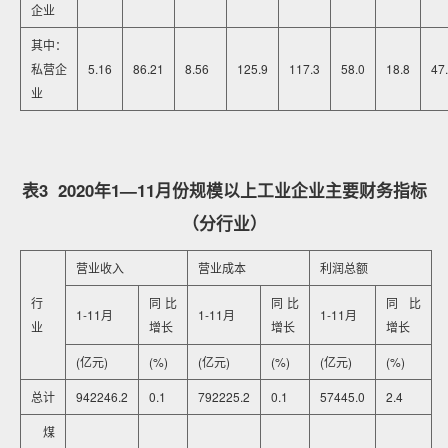
企业
其中：
私营企
5.16
86.21
8.56
125.9
117.3
58.0
18.8
47
业
表3 2020年1—11月份规模以上工业企业主要财务指标
（分行业）
营业收入
营业成本
利润总额
行
同比
同比
同比
1-11月
1-11月
1-11月
业
增长
增长
增长
(亿元)
(%)
(亿元)
(%)
(亿元)
(%)
总计
942246.2
0.1
792225.2
0.1
57445.0
2.4
煤