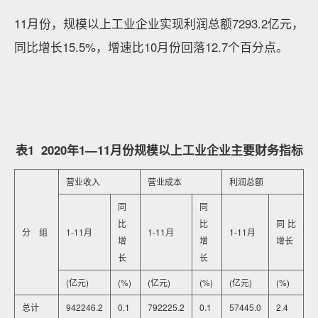
11月份，规模以上工业企业实现利润总额7293.2亿元，
同比增长15.5%，增速比10月份回落12.7个百分点。
表1 2020年1—11月份规模以上工业企业主要财务指标
营业收入
营业成本
利润总额
同
同
比
比
同比
分 组
1-11月
1-11月
1-11月
增
增
增长
长
长
(亿元)
(%)
(亿元)
(%)
(亿元)
(%)
总计
942246.2
0.1
792225.2
0.1
57445.0
2.4