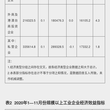
外商及
港澳台
216323.5
0.1
180476.3
0.0
16105.2
4.3
商投资
企业
其中：
私营企
335614.8
0.1
289328.5
-0.1
17332.2
1.8
业
注：
1.经济类型分组之间存在交叉，故各经济类型企业数据之和大于总计。
2.本表部分指标存在总计不等于分项之和情况，是数据四舍五入所致，未
作机械调整。
表2 2020年1—11月份规模以上工业企业经济效益指标