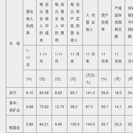
每百
每百
每百
产成
应
营业
元营
元营
元资
人均
资产
品存
账
收入
业收
业收
产实
营业
负债
货周
平
利润
入中
入中
现的
收入
率
转天
回
率
的成
的费
营业
数
期
本
用
收入
分 组
1-
1-11
1-11
11月
11月
11
11
11
11
月
月
末
末
月末
月末
月
月
(万元/
(%)
(元)
(元)
(元)
(%)
(天)
(天
人)
总计
6.10
84.08
8.92
85.1
141.2
56.6
18.5
54
其中：
9.98
73.92
12.73
38.2
87.0
59.7
14.1
45
采矿业
5.86
84.21
8.96
100.5
140.0
55.7
20.2
55
制造业