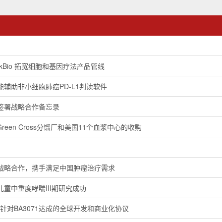
kBio 拓宽细胞和基因疗法产品管线
辅助非小细胞肺癌PD-L1判读软件
签署战略合作备忘录
大Green Cross分馏厂和美国11个血浆中心的收购
战略合作，携手满足中国肿瘤治疗需求
疗儿童中重度哮喘III期研究成功
州修订针对BA3071达成的全球开发和商业化协议