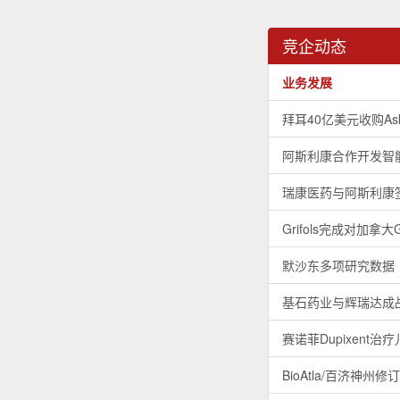
竞企动态
业务发展
拜耳40亿美元收购As
阿斯利康合作开发智能
瑞康医药与阿斯利康
Grifols完成对加拿
默沙东多项研究数据
基石药业与辉瑞达成
赛诺菲Dupixent治
BioAtla/百济神