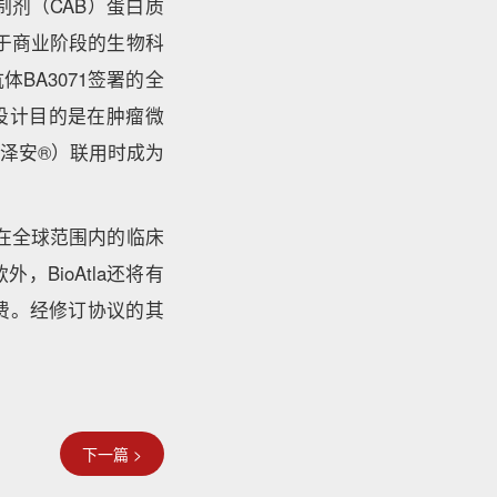
制剂（CAB）蛋白质
处于商业阶段的生物科
抗体BA3071签署的全
1设计目的是在肿瘤微
泽安®）联用时成为
其在全球范围内的临床
BioAtla还将有
费。经修订协议的其
下一篇 >