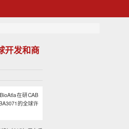
全球开发和商
oAtla在研CAB
A3071的全球许