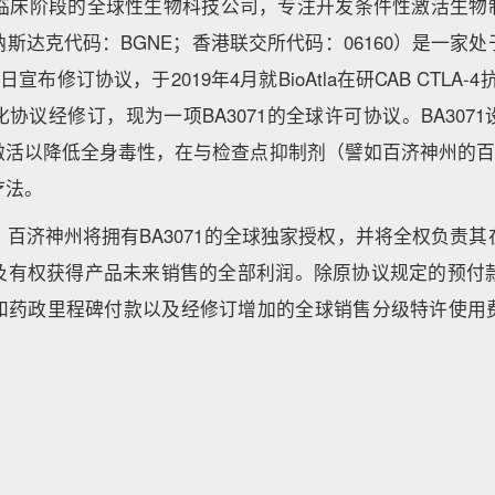
家处于临床阶段的全球性生物科技公司，专注开发条件性激活生物
斯达克代码：BGNE；香港联交所代码：06160）是一家
宣布修订协议，于2019年4月就BioAtla在研CAB CTLA-4
协议经修订，现为一项BA3071的全球许可协议。BA307
激活以降低全身毒性，在与检查点抑制剂（譬如百济神州的百
疗法。
百济神州将拥有BA3071的全球独家授权，并将全权负责
有权获得产品未来销售的全部利润。除原协议规定的预付款外，
和药政里程碑付款以及经修订增加的全球销售分级特许使用