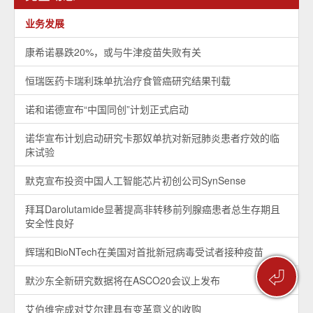
业务发展
康希诺暴跌20%，或与牛津疫苗失败有关
恒瑞医药卡瑞利珠单抗治疗食管癌研究结果刊载
诺和诺德宣布“中国同创”计划正式启动
诺华宣布计划启动研究卡那奴单抗对新冠肺炎患者疗效的临
床试验
默克宣布投资中国人工智能芯片初创公司SynSense
拜耳Darolutamide显著提高非转移前列腺癌患者总生存期且
安全性良好
辉瑞和BioNTech在美国对首批新冠病毒受试者接种疫苗
⏎
默沙东全新研究数据将在ASCO20会议上发布
艾伯维完成对艾尔建具有变革意义的收购