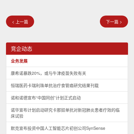
< 上一篇
下一篇 >
竞企动态
业务发展
康希诺暴跌20%，或与牛津疫苗失败有关
恒瑞医药卡瑞利珠单抗治疗食管癌研究结果刊载
诺和诺德宣布“中国同创”计划正式启动
诺华宣布计划启动研究卡那奴单抗对新冠肺炎患者疗效的临
床试验
默克宣布投资中国人工智能芯片初创公司SynSense