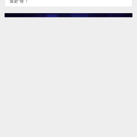
谁更“卷”？
WORLD BULLETIN
海外趣闻
FDA Commissioner Marty Makary to resign, capping
turbulent tenure
Rewriting the “Impossible”: How WuXi AppTec Carved a Path
for Drug Development