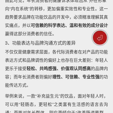
由此可见，年长消费者的健康诉求体现出从“外在形象”
向“内在系统”的转移，更加偏重实效性和专业性。这一
趋势要求品牌在功能饮品的开发中，必须精准理解其真
实痛点，并以
可信赖的科学表达、温和有效的成分设计
赢得这部分消费者的信任。
⏎
3、功能表达与品牌沟通方式的差异
不仅仅是健康需求层面，各代际消费者在对产品的功能
表达方式和品牌调性的偏好上也存在巨大差别：年轻人
更乐于接受
轻松、共鸣感强、价值观认同感高
的品牌内
容；而年长消费者则偏好
理性、可信赖、专业性强
的功
能传达方式。
举例来说，一款“补充益生元”的饮品，面对年轻人时，
可以用“轻肠态，更轻松”之类富有生活感的语言去沟
通；而面对年长群体，则应更倾向于“改善肠道菌群，