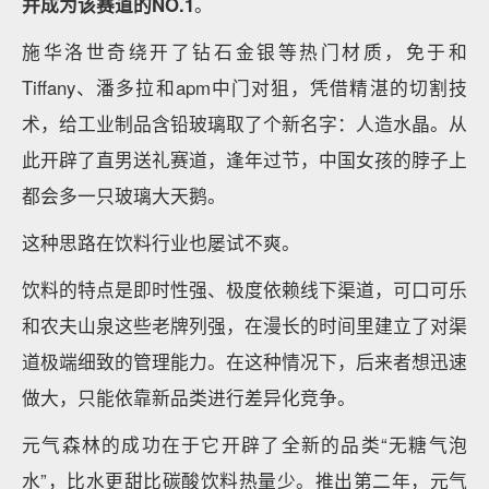
并成为该赛道的NO.1
。
施华洛世奇绕开了钻石金银等热门材质，免于和
Tiffany、潘多拉和apm中门对狙，凭借精湛的切割技
术，给工业制品含铅玻璃取了个新名字：人造水晶。从
此开辟了直男送礼赛道，逢年过节，中国女孩的脖子上
都会多一只玻璃大天鹅。
这种思路在饮料行业也屡试不爽。
饮料的特点是即时性强、极度依赖线下渠道，可口可乐
和农夫山泉这些老牌列强，在漫长的时间里建立了对渠
道极端细致的管理能力。在这种情况下，后来者想迅速
做大，只能依靠新品类进行差异化竞争。
元气森林的成功在于它开辟了全新的品类“无糖气泡
水”，比水更甜比碳酸饮料热量少。推出第二年，元气