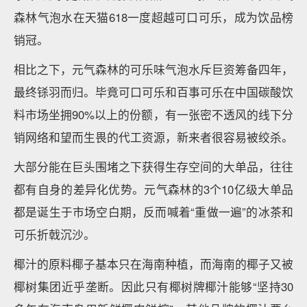
森林气泡水在天猫618一度超越可口可乐，成为饮品榜
销冠。
相比之下，元气森林的可乐味气泡水斥巨资筹备四年，
最终铩羽而归。毕竟可口可乐和百事可乐在中国碳酸饮
料市场坐拥90%以上的份额，有一张密不透风的线下分
销网络和望而生畏的代工资源，新来者很容易被绞杀。
大部分能在巨头围堵之下获得生存空间的大单品，往往
都有自身的差异化优势。元气森林的3个10亿级大单品
都是诞生于市场空白期，反而喊着“重做一遍”的冰茶和
可乐折戟沉沙。
椰汁的原料椰子基本只在海南种植，而海南的椰子又被
椰树集团近乎垄断。因此只有椰树牌椰汁能够“坚持30