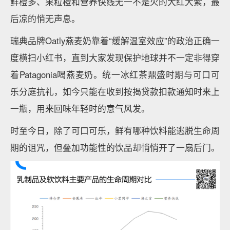
鲜橙多、果粒橙和营养快线无一不是火的大红大紫，最
后凉的悄无声息。
瑞典品牌Oatly燕麦奶靠着“缓解温室效应”的政治正确一
度横扫小红书，直到大家发现保护地球并不一定非得穿
着Patagonia喝燕麦奶。统一冰红茶鼎盛时期与可口可
乐分庭抗礼，如今只能在收到按揭贷款扣款通知时来上
一瓶，用来回味年轻时的意气风发。
时至今日，除了可口可乐，鲜有哪种饮料能逃脱生命周
期的诅咒，但叠加功能性的饮品却悄悄开了一扇后门。