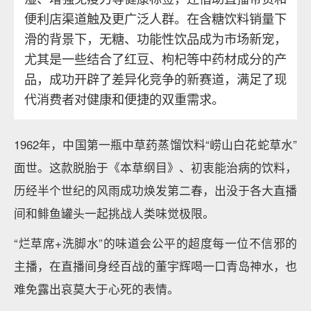
便利店渠道触及更广泛人群。在含糖饮料销量下
滑的背景下，无糖、功能性饮品成为市场新宠，
尤其是一些结合了红豆、枸杞等中药材成分的产
品，成功开辟了差异化竞争的新赛道，满足了现
代消费者对健康和便捷的双重需求。
1962年，中国第一瓶中草药蒸馏饮料“崂山白花蛇草水”
面世。这款脱胎于《本草纲目》、初衷能治病的饮料，
历经半个世纪的风雨成功焕发第二春，出没于各大直播
间和鲱鱼罐头一起挑战人类味觉极限。
“烂草席+洗脚水”的味道会公平的超度每一位不信邪的
主播，在直播间身经百战的董宇辉喝一口青岛神水，也
难免露出哀莫大于心死的表情。