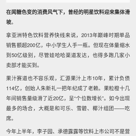
在闻糖色变的消费风气下，曾经的明星饮料迎来集体滑
坡
。
拿亚洲特色饮料营养快线来说，2013年巅峰时期单品
销售额超200亿，中小学生人手一瓶。但现在体量缩水
到50亿级别，尽管娃哈哈渠道发达，也得多跑几家小
卖部才能买到。
果汁赛道也不容乐观，汇源果汁上市10年，累计负债
114亿，创始人朱新礼一把年纪成了老赖。果粒橙十几
年间销售量级滑了近20亿，呈“个位数增长”。如今出现
最多的场合，大概是和可乐、雪碧、椰汁组团——吃
席。
今年上半年，李子园、承德露露等饮料上市公司不是营