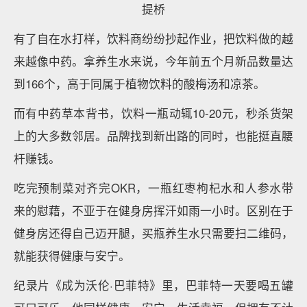
提桥
有了自在水打样，饮料商纷纷抄起作业，把饮料做的越
来越像中药。拿养生水来说，今年前五个月新品数量达
到166个，高于同属于植物饮料的酸梅汤和凉茶。
而有中药草本背书，饮料一瓶动辄10-20元，秒杀货架
上的大多数邻居。品牌找到新出路的同时，也能挺直腰
杆赚钱。
吃完预制菜对齐完OKR，一瓶红枣枸杞水和人参水带
来的慰藉，不亚于在健身房挥汗如雨一小时。区别在于
健身房还得自己迈开腿，买瓶养生水只需要扫二维码，
就能获得健康与安宁。
纪录片《成为沃伦·巴菲特》里，巴菲特一天要喝五罐