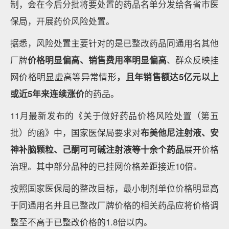
制，会在今后分批将要处置的药品名单分发给各省市医
保局，开展药价风险处置。
据悉，风险处置主要针对的是已整改药品同通用名其他
厂牌
价格明显偏高、销售费用率明显偏高
、群众反映挂
网价格明显虚高等异常情形
，且年销售额达5亿元以上
或近5年来连续涨价
的药品。
11月最新发布的《关于做好药品价格风险处置（第五
批）的函》中，国家医保局要求对
布美他尼注射液、安
神补脑颗粒、己酮可可碱注射液等十余个药品
展开价格
治理。其中部分品种的已挂网价格差距接近10倍。
按照国家医保局的整改目标，最小制剂单位价格明显高
于同通用名并且已整改厂牌价格的相关药品应将价格调
整至不高于已整改价格的1.8倍以内。