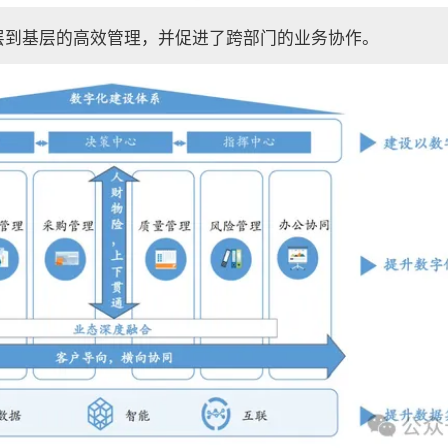
层到基层的高效管理，并促进了跨部门的业务协作。