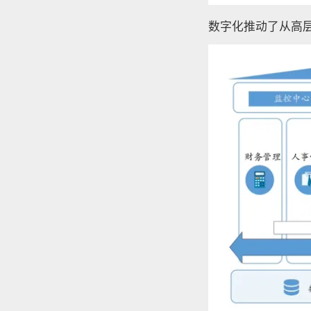
数字化推动了从高