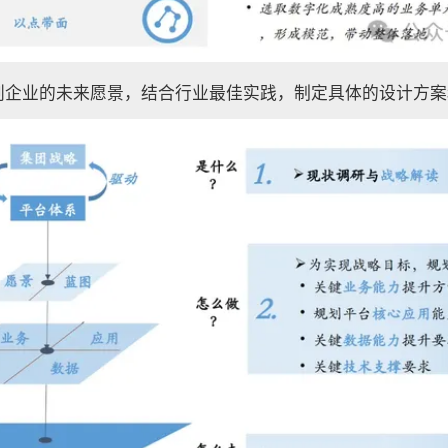
划企业的未来愿景，结合行业最佳实践，制定具体的设计方案