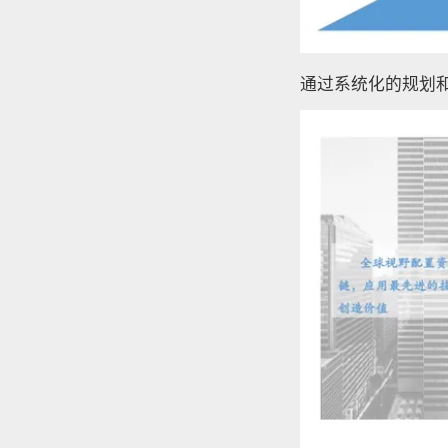
通过系统化的规划