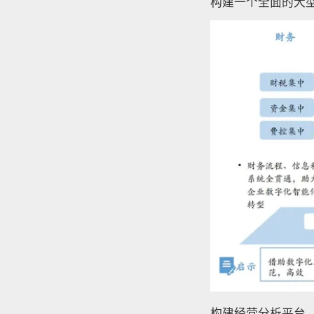
构建一个全面的大
构建经营分析平台