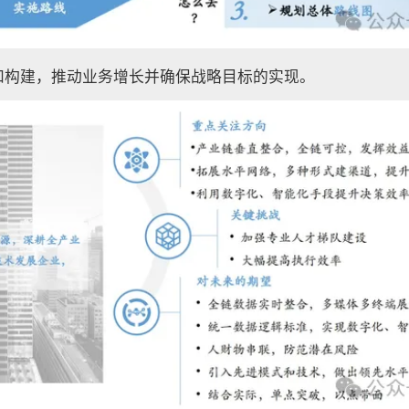
和构建，推动业务增长并确保战略目标的实现。