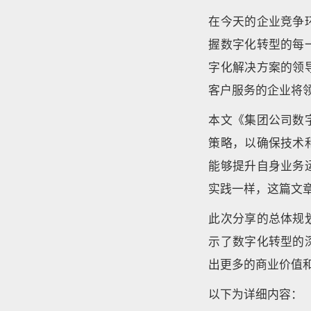
在今天的企业竞争
握数字化转型的每
字化解决方案的领
客户服务的企业将
本文《集团公司数
策略，以确保技术
能够提升自身业务
实践一样，这篇文
此次分享的总体规
示了数字化转型的
出更多的商业价值
以下为详细内容：