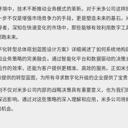
环境中，技术不断推动业务模式的革新。对于米多公司这样
一步不仅是增强市场竞争力的手段，更是塑造未来的基石。
导者，深知在快速变化的市场中，那些能够有效利用数字工
领跑未来。
字化转型总体规划蓝图设计方案》详细阐述了如何系统地构
和业务策略的完美融合。通过智能化平台和数据驱动的决策
运作的效率，还能为客户提供更精准、高效的服务。正如米
章提供的转型蓝图，为所有寻求数字化升级的企业提供了宝贵
划不仅对米多公司内部的战略决策具有重要意义，也为我们
深远影响。通过对这些策略的深入理解和应用，米多公司将
和机会。