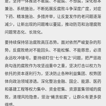
是，坚持一体推进不敢腐、不能腐、不想腐，深化标本
兼治、系统施治，不断拓展反腐败斗争深度广度，对症
下药、精准施治、多措并举，让反复发作的老问题逐渐
减少，让新出现的问题难以蔓延，推动防范和治理腐败
问题常态化、长效化。
要持续保持惩治腐败高压态势。面对依然严峻复杂的形
势，反腐败绝对不能回头、不能松懈、不能慈悲，必须
永远吹冲锋号。要持续盯住“七个有之”问题，把严惩政
商勾连的腐败作为攻坚战重中之重，坚决打击以权力为
依托的资本逐利行为，坚决防止各种利益集团、权势团
体向政治领域渗透。深化整治金融、国企、能源、医药
和基建工程等权力集中、资金密集、资源富集领域的腐
败，清理风险隐患。惩治“蝇贪蚁腐”，让群众有更多获
得感。