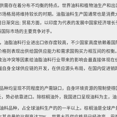
的供需存在着分布不均衡的特点。世界油料和植物油生产和出
市场格局将维持较长的时期。油脂油料生产国通常也是消费
用日渐突出; 贸易方面，以印度为代表的发展中国家经济增长
料国际市场的主要竞争对手。
看，油脂油料行业进出口依存度较高，不少国家高度依赖着国
价格则表现出供给国供应能力和需求国购买力相互间的权衡
政治冲突等因素给油脂油料行业带来的影响会最直接体现在
强自身全球供应链的开发，在供应源头布局，在国内促进销
各品种均呈现不同程度的产需缺口，自身环境资源的限制使得
长，势必依靠进口。除棕榈油外，我国进口呈现油料为主，油
的油料品种，占全球油料生产的的一半以上。棕榈油是全球产
占其产量的比例高达70%。世界大豆供应格局已经改变，巴