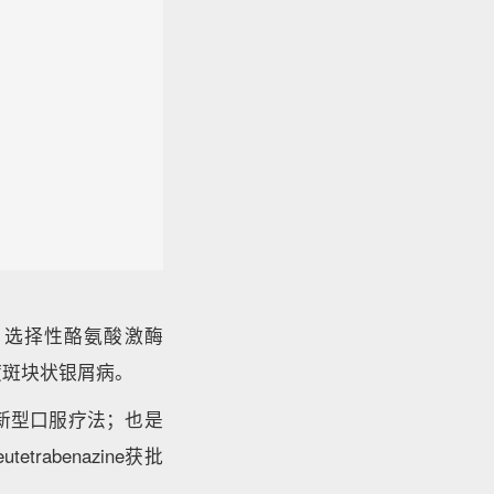
口服、选择性酪氨酸激酶
重度斑块状银屑病。
应症的新型口服疗法；也是
abenazine获批