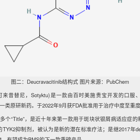
图二：Deucravacitinib结构式 图片来源：PubChem
tinib(氘可来昔替尼，Sotyktu)是一款由百时美施贵宝开发的
，为一类原研新药。于2022年9月获FDA批准用于治疗中度至
inib有很多个“Title”，是近十年来第一款用于斑块状银屑病适
YK2抑制剂，被认为是新的潜在标准疗法；是继2017年deutetr
物，有望成为BMS的下一款重磅产品。