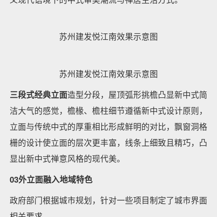
感受
“儒门、道园、唐风、华纹”
匠造理念，那一刻你一
定会被中华文化的博大精深所折服。建发标志性的新中
式屋顶，让天际线不再千篇一律；素雅的建筑立面搭配
大面积玻璃阳台，古典又不失灵动。
宁波建发·春江悦洋房效果图
杭州建发·紫璋台
苏州建发悦江南建筑单体采用新中式风格，结合传统中
式建筑特点，以建发“儒门、道园、唐风、华纹”的中式
设计理念为蓝本，融入对现代时尚元素的理解，再次定
义现代语境下的中式审美潮流与禅居生活方式。