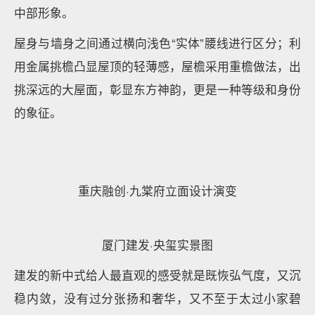
重庆融创·九棠府实景图
立面以现代手法为主，结合传统建筑中的挑檐元素，简
约时尚又沉稳大气。在有限的操作空间内，将资源进行
了更大化的投放。建筑底部采用米黄色石材保温一体
板，上部使用米白色真石漆和咖色弹性涂料，局部点缀
金属铝板挑檐和回字纹腰线，整体简洁明快，又不缺乏
精巧细部，提升建筑品质。
项目屋顶以传统官式建筑更高等级——
双重檐庑殿顶
为
设计原型，屋顶部分为3层，利用深色涂料“虚化”处
理；顶层局部退台，中部“主屋面”+两侧“副屋面”，强化