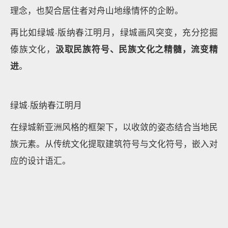
住宅建筑外立面是构成城市界面的一部分，需要根据所
在区域相关的地域文化、发展方向、功能定位等因素制
定外立面的设计导向。
比如舟山融创山海大观住宅整体效果凸显公建化立面特
色，利用
弧型折板、“C”型飘板
造型、大玻璃面等元
素，
诠释舟山独特的海洋文化
，打造简洁清爽、海洋风
情的舟山滨海住宅形象标杆。
舟山融创山海大观外立面效果图
每栋住宅的折板造型上下错动，起伏变化，展现同一造
型元素下的不同建筑表情，体现“和而不同”的空间构建
核心理念。迎合当下流行的现代精致、文化内涵的居住