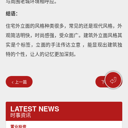
体块演变
绿城·版纳春江明月外立面效果图
再来看融创福州源的设计，则在建筑设计中汲取古老与
当代的人文艺术，提纯
三坊七巷
等传统坊巷神韵，通过
极简的现代风格，以符号化的营造方式，建构新的设计
⏎
语言。
融创福州源效果图
福州源提取老建筑中屋檐等元素形成通融的现代风格，
与周围老城环境相呼应。