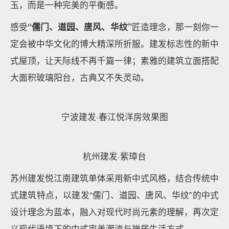
中部形象。
屋身与墙身之间通过横向浅色“实体”腰线进行区分；利
用金属挑檐凸显屋顶的轻薄感，屋檐采用重檐做法，出
挑深远的大屋面，彰显东方神韵，更是一种等级和身份
的象征。
重庆融创·九棠府立面设计演变
厦门建发·央玺实景图
建发的新中式给人最直观的感受就是既恢弘气度，又沉
稳内敛，没有过分张扬和奢华，又不至于太过小家碧
玉，而是一种完美的平衡感。