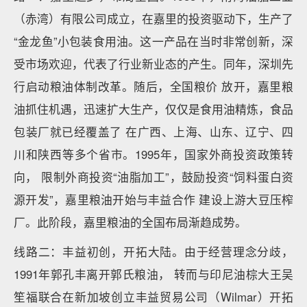
（赤湾）有限公司成立，在嘉里的投资驱动下，生产了
“金龙鱼”小包装食用油。这一产品在当时非常创新，深
受市场欢迎，代表了行业新业态的产生。同年，深圳先
行启动粮油体制改革。随后，全国粮价 放开，嘉里粮
油抓住机遇，迅速扩大生产，仅仅是食用油精炼，食品
包装厂就已经覆盖了 在广西、上海、山东、辽宁、四
川和陕西等多个省市。1995年，国家外商投资政策转
向， 限制外商投资“油脂加工”，鼓励投资“饲料蛋白资
源开发”，嘉里粮油开始与丰益合作 建设上游大豆压榨
厂。此阶段，嘉里粮油的全国布局渐趋成势。
线路二：丰益初创，开拓大陆。由于经营理念分歧，
1991年郭孔丰离开郭氏粮油， 转而与印尼油棕大王吴
笙福联合在新加坡创立丰益贸易公司（Wilmar）开拓