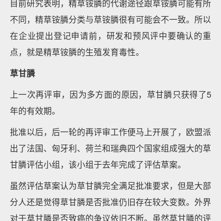
目前研究表明，精草铵膦的代谢途径跟草铵膦可能有所
不同，精草铵膦分类与草铵膦很有可能会不一致。所以
在企业提出登记申请前，研发和预风评中要确认的重
点，就是精草铵膦的生殖发育毒性。
草甘膦
上一次再评审，因为多方面的原因，草甘膦只获得了5
年的有效期。
批准以后，后一轮的再评审工作便马上开展了，欧盟派
出了法国、匈牙利、荷兰和瑞典四个国家组成强大的草
甘膦评估小组，该小组于去年完成了评估草案。
虽然评估草案认为草甘膦完全满足批准要求，但是大部
分人还是觉得草甘膦是否批准仍旧存在较大变数。外界
对于草甘膦是否致癌的争议依旧不断。虽然草甘膦的评