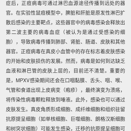
症后，正痘病毒可通过淋巴血源途径传播到远处的器
官。在实验性鼠痘模型中，脾脏和肝脏是原发性淋巴扩
散后感染的主要靶点，这些器官中的病毒感染会释放出
第二波主要的病毒血症（被认为是通过受感染的细
胞），导致病毒传播到肺部、肾脏、肠道、皮肤和其他
器官。正痘病毒在真皮小血管中的存在标志着皮肤感染
的开始和皮肤损伤的发展。然而，病毒是如何到达缺乏
血液和淋巴管的皮肤上层的，目前还不清楚。重要的
是，MPXV感染期间还会在口咽黏膜、舌头、咽、喉、
气管和食道出现上皮病变（疱疹），最终演变为溃疡，
将传染性病毒颗粒释放到唾液。此外，感染也可以通过
皮肤发生。真皮角质形成细胞、成纤维细胞和组织驻留
抗原提呈细胞（如单核细胞、巨噬细胞、朗格汉斯细胞
和树突状细胞）可能发生感染，迁移的抗原提呈细胞可