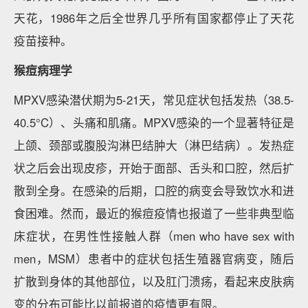
天花，1986年之后全世界几乎所有国家都停止了天花
疫苗接种。
猴痘病理学
MPXV感染潜伏期为5-21天，常见症状包括发热（38.5-
40.5°C）、头痛和肌痛。MPXV感染的一个显著特征是
上颌、颈部或腹股沟淋巴结肿大（淋巴结病）。发热症
状之后会出现皮疹，开始于面部、舌头和口腔，然后扩
散到全身。在感染的后期，口腔的病变会导致饮水和进
食困难。然而，最近的猴痘疫情也报道了一些非典型临
床症状，在男性性接触人群（men who have sex with
men，MSM）患者中的症状包括生殖器官病变，随后
扩散到身体的其他部位，以及肛门溃疡，看起来皮肤病
变的分布可能比以前报道的疫情更有限。