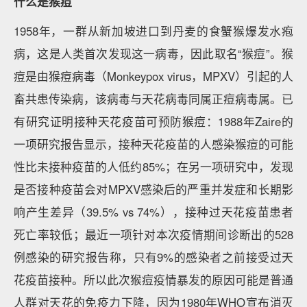
什么是猴痘
1958年，一群从新加坡进口到丹麦的食蟹猴爆发水疱
病，这是人类首次发现这一病毒，因此取名“猴痘”。猴
痘是由猴痘病毒（Monkeypox virus，MPXV）引起的人
畜共患传染病，该病毒与天花病毒同属正痘病毒属。已
有研究证明接种天花疫苗可预防猴痘：1988年Zaire的
一项研究报告显示，接种天花疫苗的人感染猴痘的可能
性比未接种疫苗的人低约85%；在另一项研究中，发现
是否接种疫苗会对MPXV感染后的严重并发症和长期影
响产生差异（39.5% vs 74%），接种过天花疫苗患者
死亡率较低；最近一项针对本次疫情期间诊断出的528
例感染的研究报告称，只有9%的感染者之前接受过天
花疫苗接种。所以此次猴痘疫情暴发的原因可能是普通
人群对天花的免疫力下降，因为1980年WHO宣布消灭