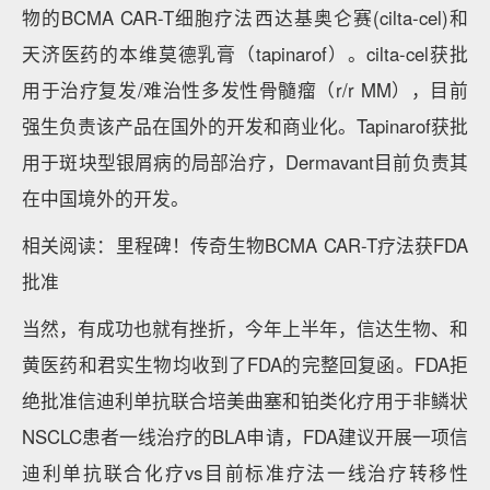
物的BCMA CAR-T细胞疗法西达基奥仑赛(cilta-cel)和
天济医药的本维莫德乳膏（tapinarof）。cilta-cel获批
用于治疗复发/难治性多发性骨髓瘤（r/r MM），目前
强生负责该产品在国外的开发和商业化。Tapinarof获批
用于斑块型银屑病的局部治疗，Dermavant目前负责其
在中国境外的开发。
相关阅读：里程碑！传奇生物BCMA CAR-T疗法获FDA
批准
当然，有成功也就有挫折，今年上半年，信达生物、和
黄医药和君实生物均收到了FDA的完整回复函。FDA拒
绝批准信迪利单抗联合培美曲塞和铂类化疗用于非鳞状
NSCLC患者一线治疗的BLA申请，FDA建议开展一项信
迪利单抗联合化疗vs目前标准疗法一线治疗转移性