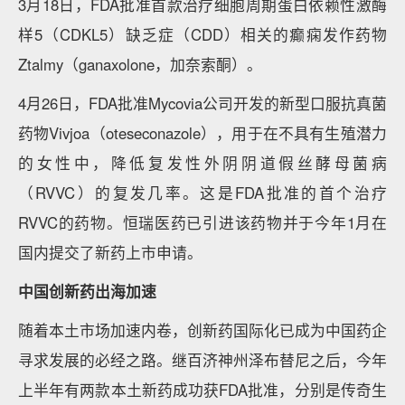
3月18日，FDA批准首款治疗细胞周期蛋白依赖性激酶
样5（CDKL5）缺乏症（CDD）相关的癫痫发作药物
Ztalmy（ganaxolone，加奈索酮）。
4月26日，FDA批准Mycovia公司开发的新型口服抗真菌
药物Vivjoa（oteseconazole），用于在不具有生殖潜力
的女性中，降低复发性外阴阴道假丝酵母菌病
（RVVC）的复发几率。这是FDA批准的首个治疗
RVVC的药物。恒瑞医药已引进该药物并于今年1月在
国内提交了新药上市申请。
中国创新药出海加速
随着本土市场加速内卷，创新药国际化已成为中国药企
寻求发展的必经之路。继百济神州泽布替尼之后，今年
上半年有两款本土新药成功获FDA批准，分别是传奇生