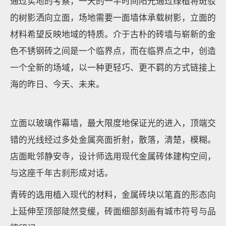
通过实地的考察，一天的一半时间阳光通过绿植将斑驳
的树影洒向立面，场地需要一面墙体承载树影，立面的
材料希望反映地域的特质。介于古朴的砖墙与崭新的金
色不锈钢砖之间是一个临界点，而在临界点之中，创造
一个全新的场域，以一种更轻巧、更不羁的方式链接上
海的昨日、今天、未来。
立面以玻璃作幕墙，最大限度地保证光的进入，顶端交
错的光线经过多处金属亮面折射，散落，清楚，模糊。
店面毗邻静安寺，设计师选用现代金属砖体建构空间，
与这座千年古刹形成对话。
青砖的选用植入现代的材料，金属砖块以笔直的形态向
上延伸至顶部陡然变缓，砖面细部刻画有城市符号与品