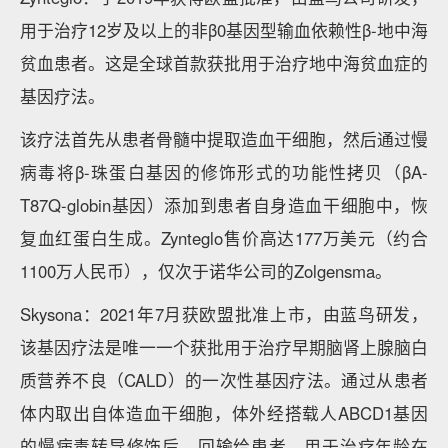
用于治疗12岁及以上的非β0基因型输血依赖性β-地中海
贫血患者。这是全球首款获批用于治疗地中海贫血症的
基因疗法。
该疗法首先从患者骨髓中提取造血干细胞，然后通过慢
病毒将β-珠蛋白基因的修饰形式的功能性拷贝（βA-
T87Q-globin基因）添加到患者自身造血干细胞中，恢
复血红蛋白生成。Zynteglo售价高达177万美元（约合
1100万人民币），仅次于诺华公司的Zolgensma。
Skysona：2021年7月获欧盟批准上市，由蓝鸟研发，
该基因疗法是唯一一个获批用于治疗早期脑肾上腺脑白
质营养不良（CALD）的一次性基因疗法。通过从患者
体内取出自体造血干细胞，体外经搭载人ABCD1基因
的慢病毒转导修饰后，回输给患者，用于治疗年龄在