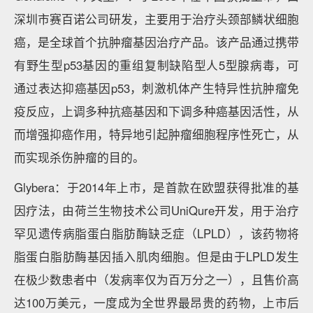
深圳市赛百诺公司研发，主要用于治疗头颈部鳞状细胞
癌，是全球首个抗肿瘤基因治疗产品。该产品通过携带
有野生型p53基因的重组复制缺陷型人5型腺病毒，可
通过表达抑癌基因p53，刺激机体产生特异性抗肿瘤免
疫反应，上调多种抗癌基因和下调多种癌基因活性，从
而增强抑癌作用，特异地引起肿瘤细胞程序性死亡，从
而实现杀伤肿瘤的目的。
Glybera：于2014年上市，是首款在欧盟获得批准的基
因疗法，由荷兰生物技术公司UniQure开发，用于治疗
罕见遗传病脂蛋白脂肪酶缺乏症（LPLD），该药物将
脂蛋白脂肪酶基因插入肌肉细胞。但是由于LPLD发生
在极少数患者中（发病率仅为百万分之一），且售价高
达100万美元，一度成为全世界最昂贵的药物，上市后