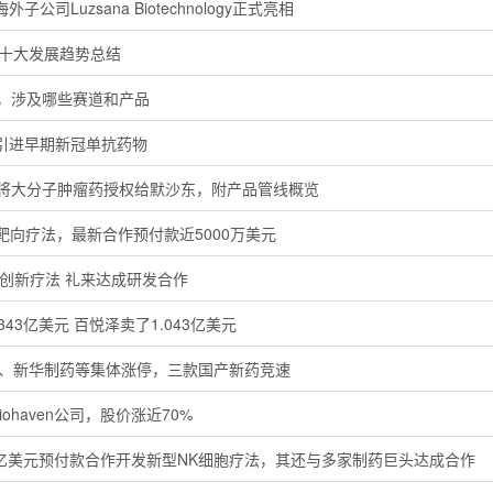
公司Luzsana Biotechnology正式亮相
业十大发展趋势总结
发，涉及哪些赛道和产品
元引进早期新冠单抗药物
业将大分子肿瘤药授权给默沙东，附产品管线概览
胞靶向疗法，最新合作预付款近5000万美元
开发创新疗法 礼来达成研发合作
343亿美元 百悦泽卖了1.043亿美元
鹤、新华制药等集体涨停，三款国产新药竞速
ohaven公司，股价涨近70%
吉利德3亿美元预付款合作开发新型NK细胞疗法，其还与多家制药巨头达成合作