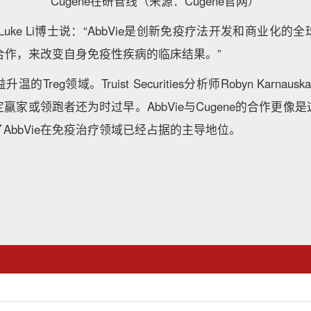
Cugene在研管线（来源：Cugene官网）
官Luke Li博士说：“AbbVie是创新免疫疗法开发和商业化
e的合作，来改变自身免疫性疾病的临床结果。”
Treg领域。Truist Securities分析师Robyn Karna
赢家或领跑者还为时过早。AbbVie与Cugene的合作更像
AbbVie在免疫治疗领域已经占据的主导地位。