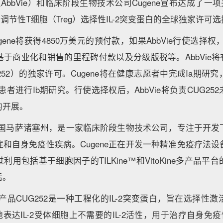
AbbVie）和临床阶段生物技术公司Cugene宣布达成了一项
class 调节性T细胞（Treg）选择性IL-2突变蛋白的全球独家许
ene将获得4850万美元的预付款，如果AbbVie行使选择权，
于商业化和销售的里程碑付款以及分级版税等。AbbVie将有权
252）的独家许可。Cugene将在健康志愿者中完成Ia期研
患者进行Ib期研究。行使选择权后，AbbVie将负责CUG25
的开展。
于美国马萨诸塞州，是一家临床阶段生物技术公司，专注于开
和自身免疫性疾病。Cugene正在开发一种精准免疫疗法
用包括基于细胞因子的TILKine™和VitoKine多产品
活。
候选产品CUG252是一种工程化的IL-2突变蛋白，旨在选择性
他表达IL-2受体细胞上不需要的IL-2活性，用于治疗自身免疫