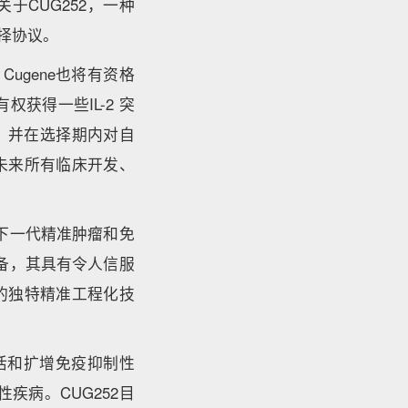
关于CUG252，一种
可选择协议。
Cugene也将有资格
获得一些IL-2 突
究，并在选择期内对自
2未来所有临床开发、
发下一代精准肿瘤和免
设备，其具有令人信服
平台的独特精准工程化技
激活和扩增免疫抑制性
性疾病。CUG252目