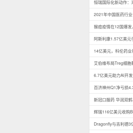
恒瑞国际化新动作：海外子
2021年中国医药行
猴痘疫情在12国爆
阿斯利康1.57亿美
14亿美元，科伦药
艾伯维布局Treg细
6.7亿美元助力AI
百济神州Q1净亏损4.
新冠口服药 华润双
辉瑞116亿美元收购Bi
Dragonfly与