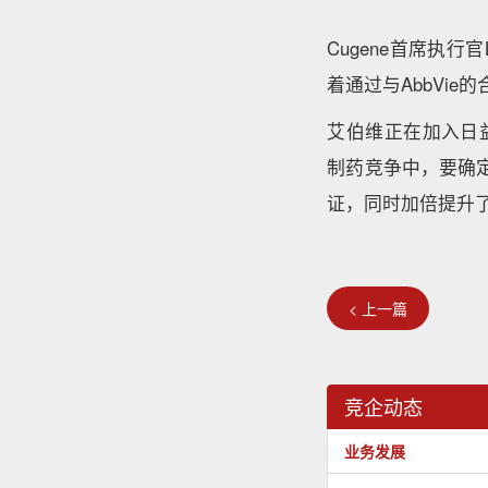
Cugene首席执行
着通过与AbbVi
艾伯维正在加入日益升温的
制药竞争中，要确定
证，同时加倍提升了
< 上一篇
竞企动态
业务发展