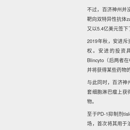
不过，百济神州并没有
靶向双特异性抗体za
又以5.4亿美元签下了
2019年秋，安进
权。安进的投资具有
Blincyto（
并将获得某些药物
与此同时，百济神州的
套细胞淋巴瘤上获
物。
至于PD-1抑制剂t
场，首次将其用于