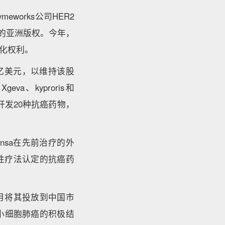
works公司HER2
49的亚洲版权。今年，
商业化权利。
1亿美元，以维持该股
、kyproris和
开发20种抗癌药物，
insa在先前治疗的外
性疗法认定的抗癌药
年3月将其投放到中国市
小细胞肺癌的积极结