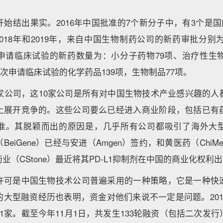
始结出果实。2016年中国批准的7个新分子中，有3个是国
，2018年和2019年，来自中国生物制药公司的新药审批分别为1
申请临床试验的新药数量为：小分子药物79项、治疗性生物
，首次申请临床试验的化学药品139项，生物制品77项。
0家公司，这10家公司是所有对中国生物技术产业感兴趣的人
上展开竞争的。这些公司要么已经进入商业阶段，包括已有
准。其脱颖而出的原因是，几乎所有公司都吸引了海外大
eiGene）已经与安进（Amgen）签约，和黄医药（Chi
业（CStone）最近将其PD-L1抑制剂在中国的商业化权利
许可是中国生物技术公司普遍采用的一种策略，它是一种快
的大型融资经历也表明，资金对他们来说不一定是问题。201
1家。截至今年11月1日，共发生133轮融资（包括二次发