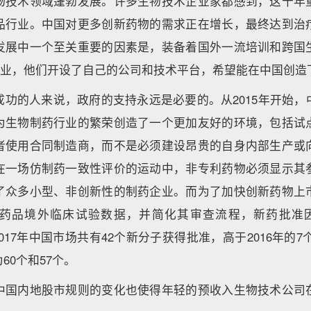
物技术领域蓬勃发展。许多生物技术企业家都感到，这十年
品行业。中国对更多创新药物的需求正在增长，最终达到治
发展中一个至关重要的因素是，装备着国外一流培训和跨国
国创业，他们开设了自己的公司和技术平台，希望能在中国创造
成功的人来说，政府的支持永远是必要的。从2015年开始，
为生物制药行业的繁荣创造了一个更加友好的环境，包括试
者使用合同制造商，而不是必须建设昂贵的自身内部生产或
在一场仿制药一致性评价的运动中，非专利药物必须显示其
了众多小型、非创新性的制药企业。而为了加快创新药物上
药品境外临床试验数据，并简化其审查流程，新药批准因
，2017年中国市场共有42个新分子获得批准，高于2016年的7个。
60个和57个。
中国内地股市规则的变化也使得年轻的预收入生物技术公司