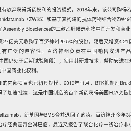
放弃获得新药权利的投资模式。2018年末，该公司购得Zyme
nidatamab（ZW25）和基于其构建的抗体药物结合物ZW
Assembly Biosciences的三款乙肝候选药物中国开发和
斥资27亿美元收购了百济神州20.5%的股份，随后又增资4.2
广泛的包容性。百济神州负责在中国销售安进产品Xgeva
后两者在中国仍处于后期试验阶段）；使用其研发技术，帮助安进在
的中国商业化权利。
内部项目也已初具规模。2019年11月，BTK抑制剂Bruk
得了加速批准，这是中国制造的首个新药获得美国FDA突破
islelizumab，新基因与BMS合并退回了该药。百济神州今
治疗经典霍奇金淋巴瘤，最近又报告了联合化疗一线治疗非