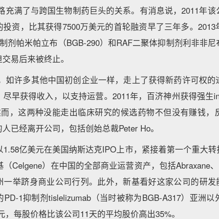
路充满了与跨国生物制药巨头的关系。有消息说，2011年该
投资，比其获得7500万美元的首轮融资早了三年多。201
制剂帕米帕立布（BGB-290）和RAF二聚体抑制剂利非非尼布
但交易后来被终止。
，如许多其他中国初创企业一样，走上了获得新药许可权的
早获得收入，以支持运营。2011年，百济神州获得强生intetu
。然而，这两种没能走出临床研究的候选药物不但没有赚钱，
人已经离开公司，包括创始总裁Peter Ho。
州以1.58亿美元在美国纳斯达克IPO上市，紧接着第一个重大
（Celgene）在中国的全部商业运营资产，包括Abraxane、Revl
州一举跻身商业公司行列。此外，新基看好这家公司的研发能力
D-1抑制剂tislelizumab（当时被称为BGB-A317）亚
美元，每股价格比该公司11天的平均股价高出35%。