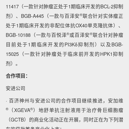
11417（一款针对肿瘤正处于1期临床开发的BCL-2抑制
®
剂）、BGB-A445（一款与百泽安
联合针对实体瘤正
处于1期临床开发的非配位体抗OX40单克隆抗体）、
®
®
BGB-10188（一款与百悦泽
或百泽安
联合针对肿瘤
目前处于1期临床开发的PI3Kδ抑制剂）以及BGB-
15025（一款针对肿瘤处于临床前开发的HPK1抑制
剂）。
合作项目：
安进公司
· 百济神州与安进公司的合作项目继续推进，安加维
®
®
（XGEVA
）地舒单抗注射液用于治疗骨巨细胞瘤
（GCTB）的商业化活动正在开展，同时正在为下列潜