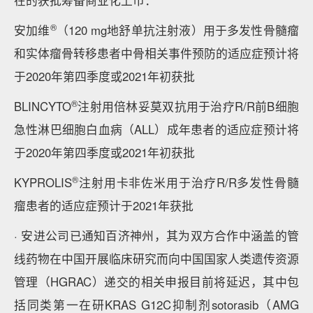
在的获批筹备商业化上市：
®
安加维
（120 mg地舒单抗注射液）用于多发性骨髓瘤
和实体瘤骨转移患者中骨相关事件预防的适应症预计将
于2020年第四季度或2021年初获批
®
BLINCYTO
注射用倍林妥莫双抗用于治疗R/R前B细胞
急性淋巴细胞白血病（ALL）成年患者的适应症预计将
于2020年第四季度或2021年初获批
®
KYPROLIS
注射用卡非佐米用于治疗R/R多发性骨髓
瘤患者的适应症预计于2021年获批
· 安进公司已通知百济神州，其为双方合作中涵盖的管
线药物在中国开展临床研究而向中国国家人类遗传资源
管理（HGRAC）递交的相关申报目前将延迟，其中包
括同类第一在研KRAS G12C抑制剂sotorasib（AMG