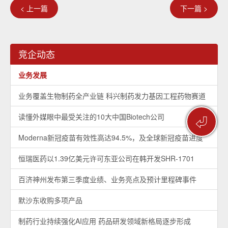
< 上一篇
下一篇 >
竞企动态
业务发展
业务覆盖生物制药全产业链 科兴制药发力基因工程药物赛道
读懂外媒眼中最受关注的10大中国Biotech公司
⏎
Moderna新冠疫苗有效性高达94.5%，及全球新冠疫苗进度
恒瑞医药以1.39亿美元许可东亚公司在韩开发SHR-1701
百济神州发布第三季度业绩、业务亮点及预计里程碑事件
默沙东收购多项产品
制药行业持续强化AI应用 药品研发领域新格局逐步形成