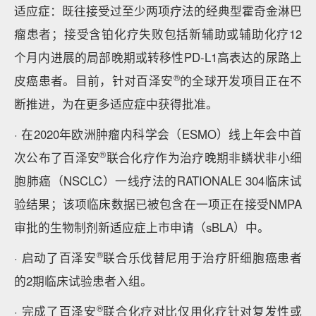
适应症：既往接受过至少两项疗法的经典型霍奇金淋巴
瘤患者；接受含铂化疗失败包括新辅助或辅助化疗12
个月内进展的局部晚期或转移性PD-L1高表达的尿路上
®
皮癌患者。目前，针对百泽安
的全球开发项目正在不
断推进，为在更多适应症中获得批准。
· 在2020年欧洲肿瘤内科学会（ESMO）线上年会中首
®
次公布了百泽安
联合化疗作为治疗晚期非鳞状非小细
胞肺癌（NSCLC）一线疗法的RATIONALE 304临床试
验结果；该项临床数据已被包含在一项正在接受NMPA
审批的生物制剂新适应症上市申请（sBLA）中。
®
· 启动了百泽安
联合乐伐替尼用于治疗肝细胞癌患者
的2期临床试验患者入组。
®
· 完成了百泽安
联合化疗对比仅用化疗针对复发性或