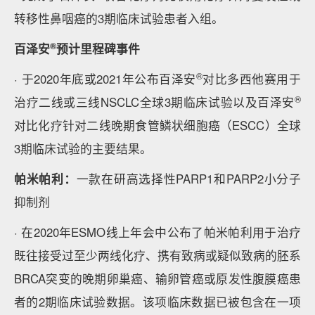
转移性鼻咽癌的3期临床试验患者入组。
®
百泽安
预计里程碑事件
®
· 于2020年底或2021年公布百泽安
对比多西他赛用于
®
治疗二线或三线NSCLC全球3期临床试验以及百泽安
对比化疗针对二线晚期食管鳞状细胞癌（ESCC）全球
3期临床试验的主要结果。
帕米帕利：
一款在研高选择性PARP1和PARP2小分子
抑制剂
· 在2020年ESMO线上年会中公布了帕米帕利用于治疗
既往接受过至少两线化疗、携有致病或疑似致病的胚系
BRCA突变的晚期卵巢癌、输卵管癌或原发性腹膜癌患
者的2期临床试验数据。该项临床数据已被包含在一项