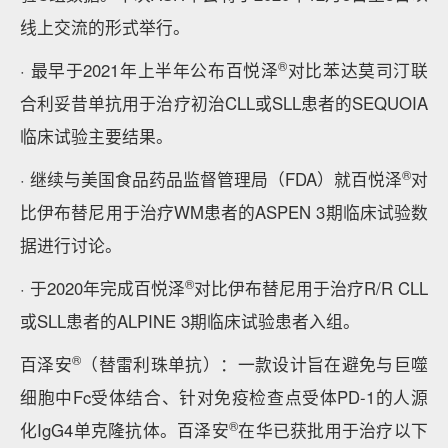
线上交流的形式举行。
®
· 最早于2021年上半年公布百悦泽
对比苯达莫司汀联
合利妥昔单抗用于治疗初治CLL或SLL患者的SEQUOIA
临床试验主要结果。
®
· 继续与美国食品药品监督管理局（FDA）就百悦泽
对
比伊布替尼用于治疗WM患者的ASPEN 3期临床试验数
据进行讨论。
®
· 于2020年完成百悦泽
对比伊布替尼用于治疗R/R CLL
或SLL患者的ALPINE 3期临床试验患者入组。
®
百泽安
（替雷利珠单抗）：一款设计旨在避免与巨噬
细胞中Fc受体结合、针对免疫检查点受体PD-1的人源
®
化IgG4单克隆抗体。百泽安
在华已获批用于治疗以下