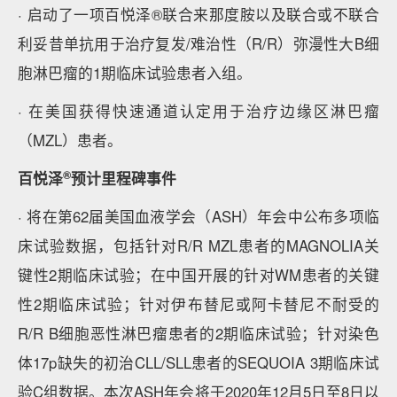
· 启动了一项百悦泽®联合来那度胺以及联合或不联合
利妥昔单抗用于治疗复发/难治性（R/R）弥漫性大B细
胞淋巴瘤的1期临床试验患者入组。
· 在美国获得快速通道认定用于治疗边缘区淋巴瘤
（MZL）患者。
®
百悦泽
预计里程碑事件
· 将在第62届美国血液学会（ASH）年会中公布多项临
床试验数据，包括针对R/R MZL患者的MAGNOLIA关
键性2期临床试验；在中国开展的针对WM患者的关键
性2期临床试验；针对伊布替尼或阿卡替尼不耐受的
R/R B细胞恶性淋巴瘤患者的2期临床试验；针对染色
体17p缺失的初治CLL/SLL患者的SEQUOIA 3期临床试
验C组数据。本次ASH年会将于2020年12月5日至8日以