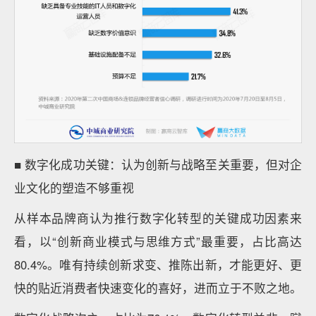
■ 数字化成功关键：认为创新与战略至关重要，但对企
业文化的塑造不够重视
从样本品牌商认为推行数字化转型的关键成功因素来
看，以“创新商业模式与思维方式”最重要，占比高达
80.4%。唯有持续创新求变、推陈出新，才能更好、更
快的贴近消费者快速变化的喜好，进而立于不败之地。