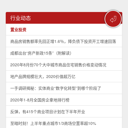
⏎
行业动态
置业投资
商品房销售额率先回正增1.6％，降负债下投资开工增速回落
成都出台“房产新政15条”（附解读）
2020年8月份70个大中城市商品住宅销售价格变动情况
地产品牌规模壮大，2020价值超万亿
一手调研揭秘：实体商业“数字化转型”到哪个阶段了
2020年1-8月全国房企拿地排行榜
反弹，有415个商业项目计划在下半年开业
至暗时刻！上半年重点城市1/3商场空置率超10%