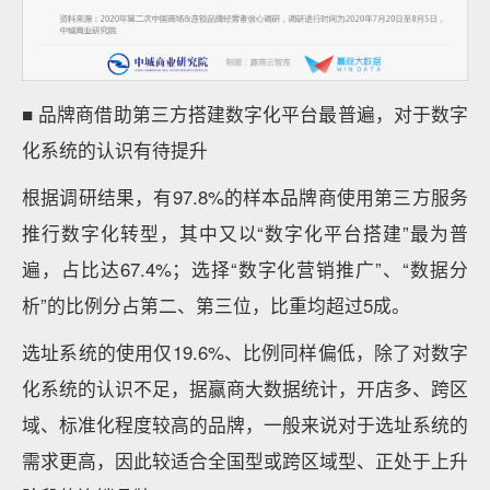
■ 品牌商借助第三方搭建数字化平台最普遍，对于数字
化系统的认识有待提升
根据调研结果，有97.8%的样本品牌商使用第三方服务
推行数字化转型，其中又以“数字化平台搭建”最为普
遍，占比达67.4%；选择“数字化营销推广”、“数据分
析”的比例分占第二、第三位，比重均超过5成。
选址系统的使用仅19.6%、比例同样偏低，除了对数字
化系统的认识不足，据赢商大数据统计，开店多、跨区
域、标准化程度较高的品牌，一般来说对于选址系统的
需求更高，因此较适合全国型或跨区域型、正处于上升