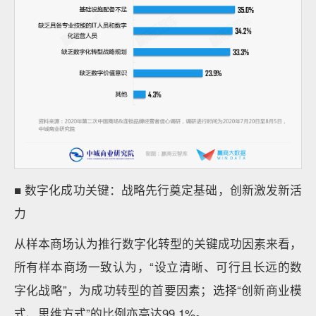
■ 数字化成功关键：战略先行奠定基础，创新激发新活
力
从样本商场认为推行数字化转型的关键成功因素来看，
所有样本商场一致认为，“设立清晰、可行且长远的数
字化战略”，为成功转型的首要因素；选择“创新商业模
式、思维方式”的比例亦高达99.1%。