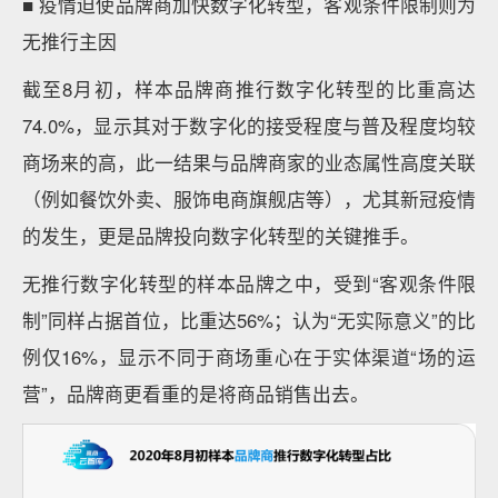
■ 疫情迫使品牌商加快数字化转型，客观条件限制则为
无推行主因
截至8月初，样本品牌商推行数字化转型的比重高达
74.0%，显示其对于数字化的接受程度与普及程度均较
商场来的高，此一结果与品牌商家的业态属性高度关联
（例如餐饮外卖、服饰电商旗舰店等），尤其新冠疫情
的发生，更是品牌投向数字化转型的关键推手。
无推行数字化转型的样本品牌之中，受到“客观条件限
制”同样占据首位，比重达56%；认为“无实际意义”的比
例仅16%，显示不同于商场重心在于实体渠道“场的运
营”，品牌商更看重的是将商品销售出去。