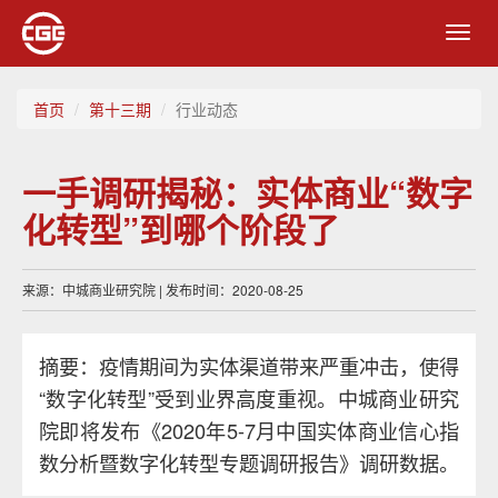
Toggl
navig
首页
第十三期
行业动态
一手调研揭秘：实体商业“数字
化转型”到哪个阶段了
来源：中城商业研究院 | 发布时间：2020-08-25
摘要：疫情期间为实体渠道带来严重冲击，使得
“数字化转型”受到业界高度重视。中城商业研究
院即将发布《2020年5-7月中国实体商业信心指
数分析暨数字化转型专题调研报告》调研数据。